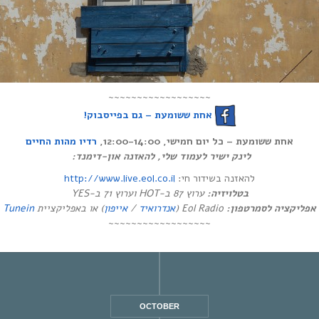
~~~~~~~~~~~~~~~~~~
אחת ששומעת – גם בפייסבוק!
אחת ששומעת – כל יום חמישי, 12:00-14:00,
רדיו מהות החיים
לינק ישיר לעמוד שלי, להאזנה און-דימנד:
http://www.live.eol.co.il
להאזנה בשידור חי:
בטלויזיה:
ערוץ 87 ב-HOT וערוץ 71 ב-YES
Tunein
) או באפליקציית
אייפון
/
אנדרואיד
Eol Radio (
אפליקציה לסמרטפון:
~~~~~~~~~~~~~~~~~~
OCTOBER