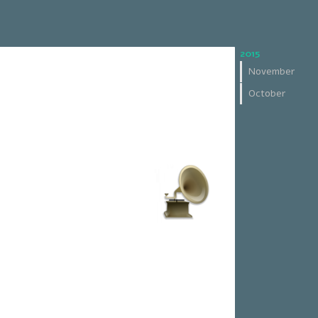
2015
November
October