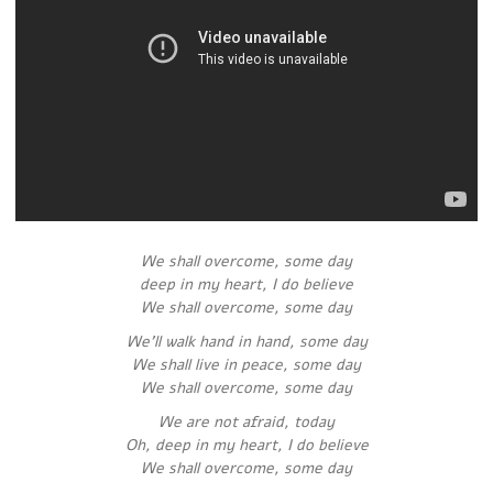
We shall overcome, some day
deep in my heart, I do believe
We shall overcome, some day
We’ll walk hand in hand, some day
We shall live in peace, some day
We shall overcome, some day
We are not afraid, today
Oh, deep in my heart, I do believe
We shall overcome, some day