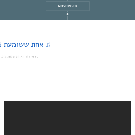
NOVEMBER
♫ Homeland | אחת ששומעת #145 | 17/7/14 ♫
מ
,
אחת ששומעת
1 min read