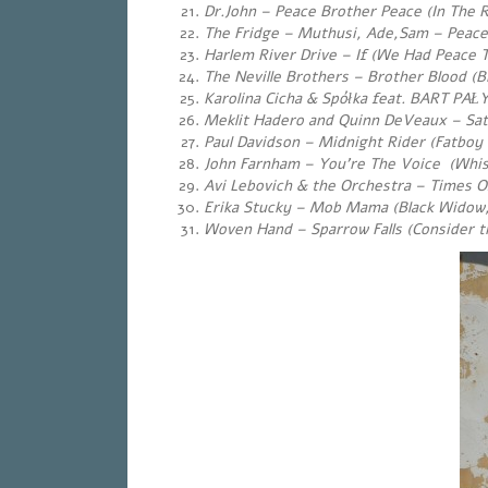
Dr.John – Peace Brother Peace (In The Ri
The Fridge – Muthusi, Ade,Sam
– Peace
Harlem River Drive – If (We Had Peace T
The Neville Brothers – Brother Blood (B
Karolina Cicha & Spółka feat. BART PAŁ
Meklit Hadero and Quinn DeVeaux – Satel
Paul Davidson – Midnight Rider
(Fatboy 
John Farnham – You’re The Voice (Whisp
Avi Lebovich & the Orchestra – Times O
Erika Stucky – Mob Mama (Black Widow,
Woven Hand – Sparrow Falls (Consider t