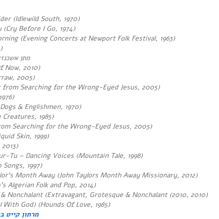
er (Idlewild South, 1970)
 (Cry Before I Go, 1974)
ning (Evening Concerts at Newport Folk Festival
, 1963)
)
מתן אשכנזי
f Now, 2010)
rraw, 2005)
c from Searching for the Wrong-Eyed Jesus, 2005)
1976)
 Dogs & Englishmen, 1970)
e Creatures, 1985)
rom Searching for the Wrong-Eyed Jesus, 2005)
quid Skin, 1999)
 2013)
r-Tu – Dancing Voices (Mountain Tale, 1998)
 Songs, 1997)
lor’s Month Away (John Taylors Month Away Missionary, 2012)
’s Algerian Folk and Pop, 2014)
 & Nonchalant (Extravagant, Grotesque & Nonchalant (2010, 2010)
l With God) (
Hounds Of Love, 1985)
מרתון קייט ב