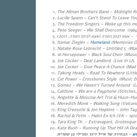
The Allman Brothers Band – Midnight Rid
Lucille Spann – Can’t Stand To Leave You
The Freedom Singers – Woke up this mor
Pete Seeger – We Shall Overcome
(1964
)
אצא לכיוון השדה, 2011
– אצא לכוון השדה (
Itamar Ziegler –
Homeland
(Memories O
Natalie Rose Lebrecht – Untitled 5 (Wa
16 Horsepower – Black Soul Choir (Musi
Joe Cocker – Dear Landlord (Live In LA, 
Joe Cocker – Give Peace A Chance (Mad
Talking Heads – Road To Nowhere
(Littl
Cat Power – Crossbones Style (Music f
Gomez – We Haven’t Turned Around
(Li
Califone – We are a Payphone (Stitches,
Angelite & Moscow Art Trio & Huun-Huu
Meredith Monk – Walking Song (Volcano
King Creosote & Jon Hopkins – John Tay
Rachid & Fethi – Habit En Ich (VA – 1970
Tara King Th. – Extravagant, Grotesque
Kate Bush – Running Up That Hill (A Dea
וש
– הבחירה של אייל דינר ומרילי בן שטרית