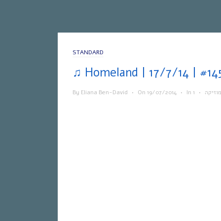
STANDARD
By
Eliana Ben-David
•
On
19/07/2014
•
In
•
וזיקה