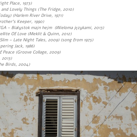
ght Place, 1973)
 and Lovely Things
(The Fridge, 2010)
oday) (Harlem River Drive, 1971)
rother’s Keeper, 1990)
YGA – Białystok majn hejm (Wieloma językami, 2013)
lite Of Love (Meklit & Quinn, 2012)
Slim – Late Night Tales, 2009) (song from 1975)
ering Jack, 1986)
f Peace (Groove Collage, 2009)
 2013)
he Birds, 2004)