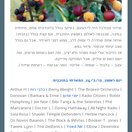
שידור מבולבל היה לי הפעם. בעיקר בגלל בלונדינית אחת, מיוחדת
במינה, שנכנסה לאולפן באמצע התוכנית, וגם קצת בגלל (בזכות)
שיחה אחת שחדרה לי עמוק ללב, ממש לפני השידור. אבל גם בגלל
מצב קיומי עכשווי. פיזור נפש.
אז הדיבור שלי קצת מפוזר ולא יציב, ופה ושם נשמטו פרטים, ופה
ושם הטונים עולים, אבל המוזיקה מדייקת.
עצב – בלבול – שמחה – אלתור. (ומה שבטוח – רשימת שידור).
יום ראשון, 24/3/13, התארחו בתוכנית
:
| Berry Weight | The Broken Orchestra |
כלבי רוח
Arthur H |
| Radio Citizen | Bobbi
יפני אדום
Donovan | Barbara & Ernie |
Humphrey | Jim Noir | Bibi Tanga & the Selenites | Phil
Manzanera | Doctor L | Donny Hathaway | All Night Radio |
Sola Rosa | Shaolin Temple Defenders | Herbie Hancock |
Os Novos Baianos | The Black & Whites | Booker T. Jones |
Tammi Lynn | The Delfonics |
Yoed Nir
| Elbow | Devendra