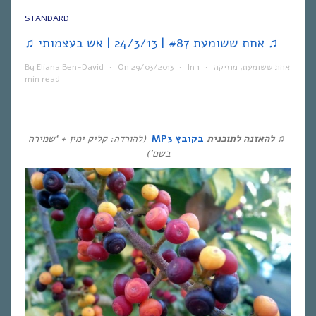
STANDARD
♫ אחת ששומעת #87 | 24/3/13 | אש בעצמותי ♫
אחת ששומעת
,
מוזיקה
•
1
In
•
29/03/2013
On
•
Eliana Ben-David
By
min read
♫
להאזנה לתוכנית
בקובץ MP3
(להורדה: קליק ימין + ‘שמירה
בשם’)