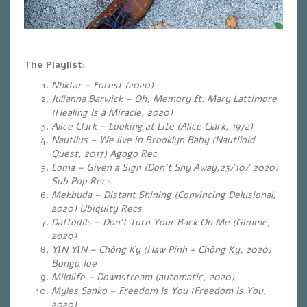
The Playlist:
Nhktar – Forest (
2020)
Julianna Barwick – Oh, Memory ft. Mary Lattimore
(Healing Is a Miracle, 2020)
Alice Clark – Looking at Life (Alice Clark, 1972)
Nautilus – We live in Brooklyn Baby (Nautiloid
Quest, 2017) Agogo Rec
Loma – Given a Sign
(Don’t Shy Away,23/10/ 2020)
Sub Pop Recs
Mekbuda – Distant Shining (Convincing Delusional,
2020) Ubiquity Recs
Daffodils – Don’t Turn Your Back On Me (Gimme,
2020)
YĪN YĪN – Chông Ky (
Haw Pinh + Chông Ky, 2020)
Bongo Joe
Mildlife – Downstream (automatic, 2020)
Myles Sanko – Freedom Is You (Freedom Is You,
2020)