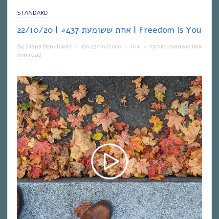
STANDARD
אחת ששומעת #437 | 22/10/20 | Freedom Is You
By
Eliana Ben-David
•
On
23/10/2020
•
In
1
•
מוזיקה
,
אחת ששומעת
min read