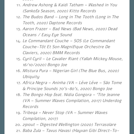
Andrew Ashong & Kaidi Tatham – Washed in You
(Sankofa Season, 2020) Kitto Records
The Budos Band – Long in The Tooth (Long in The
Tooth, 2020) Daptone Records
Aaron Frazer – Bad News (Bad News, 2020) Dead
Oceans / Easy Eye Sound
Le Commandant Couche – SOS (Le Commandant
Couche-Tôt Et Son Magnifique Orchestre De
Claviers, 2020) BMM Records
Cyril Cyril – Le Cavalier Riant (Yallah Mickey Mouse,
16/10/2020) Bongo Joe
Mistura Pura – Nigerian Girl (The Blue Bus, 2020)
Ubiquity
Africa Negra – Aninha (VA – Léve Léve – São Tome
& Principe Sounds 70’s-80’s, 2020) Bongo Joe
The Bongo Hop feat. Nidia Gongora – ‘Tite Jeanne
(VA – Summer Waves Compilation, 2017) Underdog
Records
Tribeqa – Never Stop (VA – Summer Waves
Compilation, 2017)
291out – Digested Wellington (2020) Terrasolare
Baba Zula – Tavus Havasi (Hayvan Gibi Direct-To-