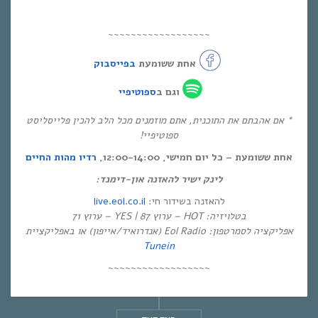
~~~~~~~~~~~~~~~~~~
אחת ששומעת
בפייסבוק
וגם ב
ספוטיפיי
* אם אהבתם את התוכנית, אתם מוזמנים מכל הלב להכין פלייסליסט
ספוטיפיי!
אחת ששומעת – כל יום חמישי, 12:00-14:00,
רדיו מהות החיים
לינק ישיר להאזנה און-דימנד:
live.eol.co.il
להאזנה בשידור חי:
בטלויזיה: HOT – ערוץ 87 | YES – ערוץ 71
אפליקציה לסמרטפון: Eol Radio (אנדרואיד/אייפון) או באפליקציית
Tunein
~~~~~~~~~~~~~~~~~~