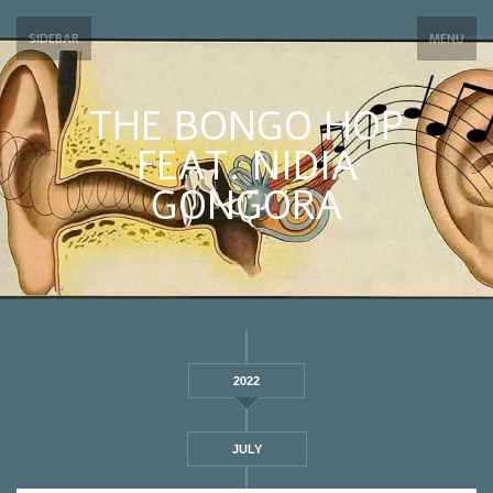
SIDEBAR
MENU
THE BONGO HOP
FEAT. NIDIA
GONGORA
2022
JULY