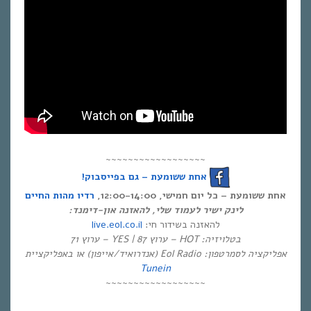
~~~~~~~~~~~~~~~~~~
אחת ששומעת – גם בפייסבוק!
אחת ששומעת – כל יום חמישי, 12:00-14:00,
רדיו מהות החיים
לינק ישיר לעמוד שלי, להאזנה און-דימנד:
live.eol.co.il
להאזנה בשידור חי:
בטלויזיה: HOT – ערוץ 87 | YES – ערוץ 71
אפליקציה לסמרטפון: Eol Radio (אנדרואיד/אייפון) או באפליקציית
Tunein
~~~~~~~~~~~~~~~~~~