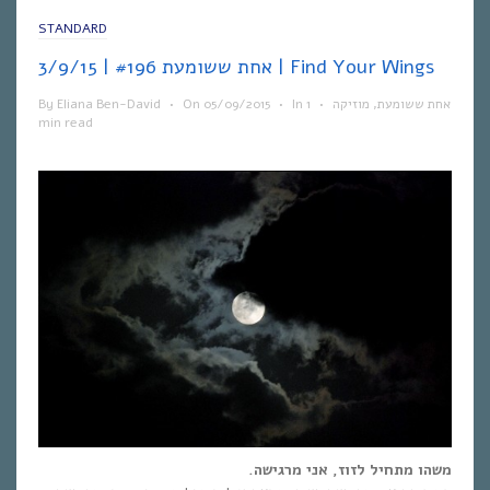
STANDARD
אחת ששומעת #196 | 3/9/15 | Find Your Wings
By
Eliana Ben-David
•
On
05/09/2015
•
In
1
•
מוזיקה
,
אחת ששומעת
min read
משהו מתחיל לזוז, אני מרגישה.