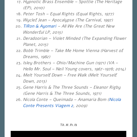
Hypnotic Brass Ensemble – Spottie (The Heritage
(EP), 2010)
Peter Tosh – Equal Rights (Equal Rights, 1977)
Wyclef Jean – Apocalypse (The Carnival, 1997)
TiRon & Ayomari
– All We Are (The Great New
Wonderful LP, 2015)
Deradoorian – Violet Minded (The Expanding Flower
Planet, 2015)
Bobb Trimble – Take Me Home Vienna (Harvest of
Dreams, 1982)
Isley Brothers – Ohio/Machine Gun (1971) (VA –
Hello Mr. Soul – Neil Young covers, 1967-1978; 2014)
Melt Yourself Down – Free Walk (Melt Yourself
Down, 2013)
Gene Harris & The Three Sounds – Eleanor Rigby
(Gene Harris & The Three Sounds, 1971)
Nicola Conte – Queimada – Anamaria Bom (
Nicola
Conte Presents Viagem 2
, 2009)
מ.ח.א.ה!