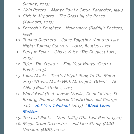
Sinning, 2015)
Alain Peters – Mange Pou Le Cœur (Paraboler, 1998)
Girls in Airports – The Grass by the Roses
(Kaikoura, 2013)
Pharaoh’s Daughter – Nevermore (Daddy’s Pockets,
1999)
Tommy Guerrero – Come Together (Another Late
Night: Tommy Guerrero, 2002) Beatles cover
Dengue Fever – Ghost Voice (The Deepest Lake,
2015)
Tyler, The Creator – Find Your Wings (Cherry
Bomb, 2015)
Laura Mvula – That’s Alright (Sing To The Moon,
2013) *(Laura Mvula With Metropole Orkest – At
Abbey Road Studios, 2014)
Wondaland (feat. Janelle Monáe, Deep Cotton, St.
Beauty, Jidenna, Roman GianArthur, and George
2.0) –
Hell You Talmbout
(2015) *
Black Lives
Matter
The Last Poets – Men-tality (The Last Poets, 1970)
Magic Drum Orchestra – 2nd Line Stomp (MDO
Version) (MDO, 2014)