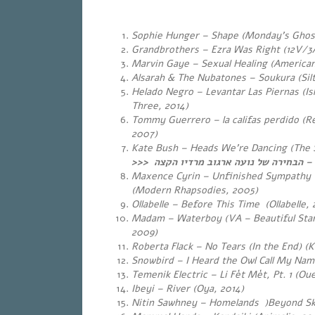
Sophie Hunger – Shape (Monday’s Ghos
Grandbrothers – Ezra Was Right (12V/3A
Marvin Gaye – Sexual Healing (American 
Alsarah & The Nubatones – Soukura (Silt
Helado Negro – Levantar Las Piernas (Is
Three, 2014)
Tommy Guerrero – la califas perdido (R
2007)
Kate Bush – Heads We’re Dancing (The S
>>>
– הבחירה של נועה ארגוב מרדיו הקצה
Maxence Cyrin – Unfinished Sympathy 
(Modern Rhapsodies, 2005)
Ollabelle – Before This Time (Ollabelle,
Madam – Waterboy (VA – Beautiful Star
2009)
Roberta Flack – No Tears (In the End) (Ki
Snowbird – I Heard the Owl Call My Nam
Temenik Electric – Li Fèt Mèt, Pt. 1
Ibeyi – River (Oya, 2014)
Nitin Sawhney – Homelands )Beyond Ski