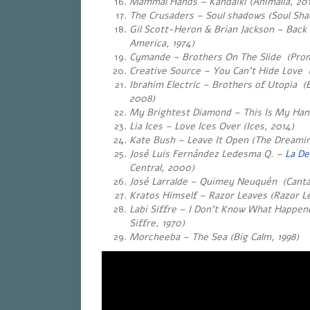
Mammal Hands – Kandaiki (Animalia, 20
The Crusaders – Soul shadows (Soul Shad
Gil Scott-Heron & Brian Jackson – Back
America, 1974)
Cymande – Brothers On The Slide (Prom
Creative Source – You Can’t Hide Love (
Ibrahim Electric – Brothers of Utopia (
2008)
My Brightest Diamond – This Is My Hand
Lia Ices – Love Ices Over (Ices, 2014)
Kate Bush – Leave It Open (The Dreamin
José Luis Fernández Ledesma Q. –
La De
Central, 2000)
José Larralde – Quimey Neuquén (Canta,
Kratos Himself – Razor Leaves (Razor L
Labi Siffre – I Don’t Know What Happen
Siffre, 1970)
Morcheeba – The Sea (Big Calm, 1998)