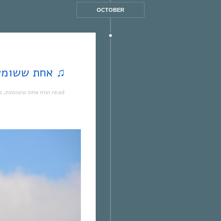
OCTOBER
♫ אחת ששומעת #154 | 18/9/14 | מעגלים ♫
מ
,
אחת ששומעת
1 min read