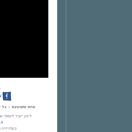
~
!
אחת ששומעת – כל יום חמיש,
לינק ישיר לעמוד :
il
בטלוי-HOT וערוץ 71 ב-YES