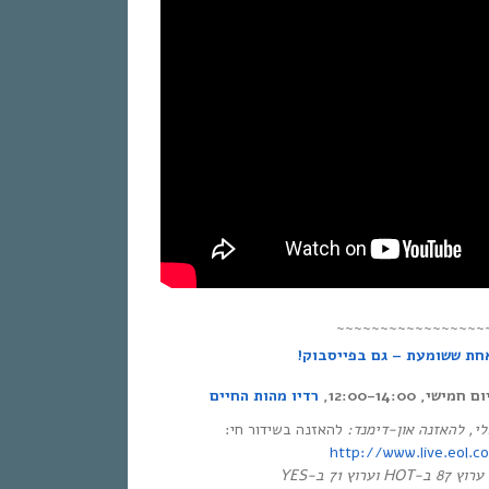
~~~~~~~~~~~~~~~~~
אחת ששומעת – גם בפייסבוק
י, 12:00-14:00
רדיו מהות החיים
שלי, להאזנה און-דימנד
להאזנה בשידור חי:
http://www.live.eol.co.
זיה: ערוץ 87 ב