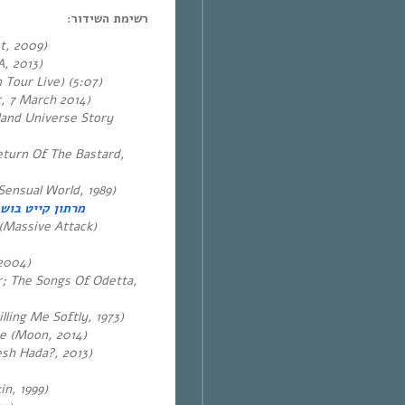
רשימת השידור:
t, 2009)
, 2013)
Tour Live) (5:07)
, 7 March 2014)
land Universe Story
eturn Of The Bastard,
ensual World, 1989)
מרתון קייט בוש
(Massive Attack)
 2004)
; The Songs Of Odetta,
lling Me Softly, 1973)
e (Moon, 2014)
 (Ouesh Hada?, 2013)
n, 1999)