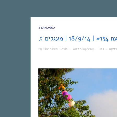
STANDARD
By
Eliana Ben-David
•
On
20/09/2014
•
In
•
וזיקה