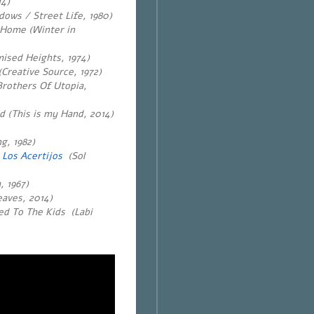
14)
ows / Street Life, 1980)
 Home (Winter in
ised Heights, 1974)
Creative Source, 1972)
Brothers Of Utopia,
 (This is my Hand, 2014)
g, 1982)
 Los Acertijos
(Sol
 1967)
eaves, 2014)
ed To The Kids (Labi