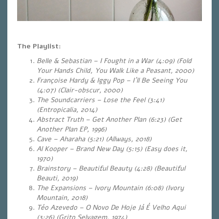
The Playlist:
Belle & Sebastian – I Fought in a War (4:09) (Fold
Your Hands Child, You Walk Like a Peasant, 2000)
Françoise Hardy & Iggy Pop – I´ll Be Seeing You
(4:07) (Clair-obscur, 2000)
The Soundcarriers – Lose the Feel (3:41)
(Entropicalia, 2014)
Abstract Truth – Get Another Plan (6:23) (Get
Another Plan EP, 1996)
Cave – Aharaha (5:21) (Allways, 2018)
Al Kooper – Brand New Day (5:15) (Easy does it,
1970)
Brainstory – Beautiful Beauty (4:28) (Beautiful
Beauti, 2019)
The Expansions – Ivory Mountain (6:08) (Ivory
Mountain, 2018)
Téo Azevedo – O Novo De Hoje Já É Velho Aqui
(3:26) (Grito Selvagem, 1974)