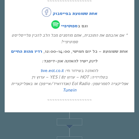
~~~~~~~~~~~~~~~~~~
אחת ששומעת בפייסבוק
וגם ב
ספוטיפיי
* אם אהבתם את התוכנית, אתם מוזמנים מכל הלב להכין פלייסליסט
ספוטיפיי!
אחת ששומעת – כל יום חמישי, 12:00-14:00,
רדיו מהות החיים
לינק ישיר להאזנה און-דימנד:
live.eol.co.il
להאזנה בשידור חי:
בטלויזיה: HOT – ערוץ 87 | YES – ערוץ 71
אפליקציה לסמרטפון: Eol Radio (אנדרואיד/אייפון) או באפליקציית
Tunein
~~~~~~~~~~~~~~~~~~