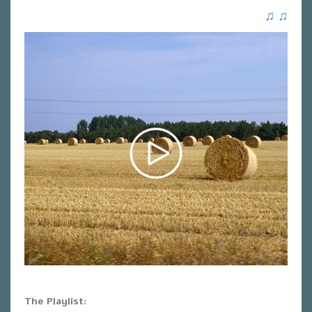
♫
♫
The Playlist: