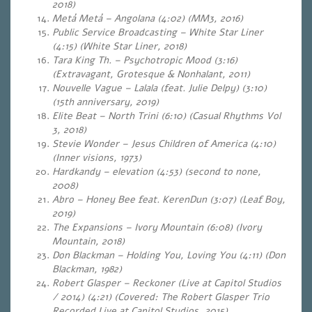
2018)
Metá Metá – Angolana (4:02) (MM3, 2016)
Public Service Broadcasting – White Star Liner
(4:15) (White Star Liner, 2018)
Tara King Th. – Psychotropic Mood (3:16)
(Extravagant, Grotesque & Nonhalant, 2011)
Nouvelle Vague – Lalala (feat. Julie Delpy) (3:10)
(15th anniversary, 2019)
Elite Beat – North Trini (6:10) (Casual Rhythms Vol
3, 2018)
Stevie Wonder – Jesus Children of America (4:10)
(Inner visions, 1973)
Hardkandy – elevation (4:53) (second to none,
2008)
Abro – Honey Bee feat. KerenDun (3:07) (Leaf Boy,
2019)
The Expansions – Ivory Mountain (6:08) (Ivory
Mountain, 2018)
Don Blackman – Holding You, Loving You (4:11) (Don
Blackman, 1982)
Robert Glasper – Reckoner (Live at Capitol Studios
/ 2014) (4:21) (Covered: The Robert Glasper Trio
Recorded Live at Capitol Studios, 2015)