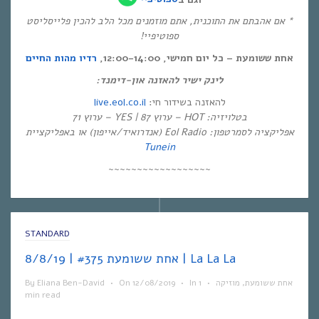
* אם אהבתם את התוכנית, אתם מוזמנים מכל הלב להכין פלייסליסט
ספוטיפיי!
אחת ששומעת – כל יום חמישי, 12:00-14:00,
רדיו מהות החיים
לינק ישיר להאזנה און-דימנד:
live.eol.co.il
להאזנה בשידור חי:
בטלויזיה: HOT – ערוץ 87 | YES – ערוץ 71
אפליקציה לסמרטפון: Eol Radio (אנדרואיד/אייפון) או באפליקציית
Tunein
~~~~~~~~~~~~~~~~~~
STANDARD
אחת ששומעת #375 | 8/8/19 | La La La
By
Eliana Ben-David
•
On
12/08/2019
•
In
1
•
מוזיקה
,
אחת ששומעת
min read