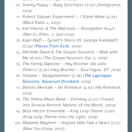
Snarky Puppy – Bigly Strictness (7:37) (Immigrance,
2019)
Robert Glasper Experiment – I Stand Alone (4:53)
(Black Radio 2, 2013)
Karl Hector & The Malcouns – Stossgebet (6:42)
(Non Ex Orbis, 7. Juni 2019)
Kaan Wafi – Tyrant’s Shore (ft. George Kandalaft)
(3:39) (
Pieces From Exile
, 2015)
Michelle David & The Gospel Sessions – Walk with
Me (6:00) (The Gospel Sessions Vol. 3, 2019)
The Family Daptone – Hey Brother (Do unto
Others) (3:52) (Hey Brother – Soul Fugue, EP, 2019)
Sinkane – Sledgehammer (5:16) (
The Lagniappe
Sessions, Aquarium Drunkard
, 2019)
Bantou Mentale – No Romance (4:52) (No Romance,
2019)
The Yellow Moon Band – Chimney (3:31) (Travels
into Several Remote Nations of the World, 2009)
Beta Hector Ensemble – King Lunp Theme (3:01)
(King Lunp Theme/Into the Light, 2019)
Madame Mayhem – Anyone Who Had a Heart (3:31)
(Now You Know, 2015)