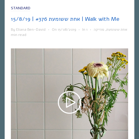
STANDARD
אחת ששומעת #376 | 15/8/19 | Walk with Me
By
Eliana Ben-David
•
On
15/08/2019
•
In
1
•
מוזיקה
,
אחת ששומעת
min read