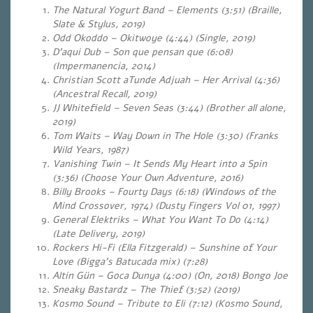
The Natural Yogurt Band – Elements (3:51) (Braille,
Slate & Stylus, 2019)
Odd Okoddo – Okitwoye (4:44) (Single, 2019)
D’aqui Dub – Son que pensan que (6:08)
(Impermanencia, 2014)
Christian Scott aTunde Adjuah – Her Arrival (4:36)
(Ancestral Recall, 2019)
JJ Whitefield – Seven Seas (3:44) (Brother all alone,
2019)
Tom Waits – Way Down in The Hole (3:30) (Franks
Wild Years, 1987)
Vanishing Twin – It Sends My Heart into a Spin
(3:36) (Choose Your Own Adventure, 2016)
Billy Brooks – Fourty Days (6:18) (Windows of the
Mind Crossover, 1974) (Dusty Fingers Vol 01, 1997)
General Elektriks – What You Want To Do (4:14)
(Late Delivery, 2019)
Rockers Hi-Fi (Ella Fitzgerald) – Sunshine of Your
Love (Bigga’s Batucada mix) (7:28)
Altin Gün – Goca Dunya (4:00)
(On, 2018) Bongo Joe
Sneaky Bastardz – The Thief (3:52) (2019)
Kosmo Sound – Tribute to Eli (7:12) (Kosmo Sound,