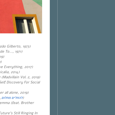
oão Gilberto, 1973)
ude To…, 1971)
19)
)
ve Everything, 2017)
calia, 2014)
(Madvillain Vol. 2, 2019)
elf Discovery For Social
r all alone, 2019)
להחלים מחלום
, 2019)
emma (feat. Brother
ture’s Still Ringing In