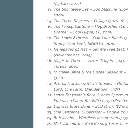
My Ears, 2019)
The Shortwave Set – Sun Machine (4:05)
2008)
The Three Degrees – Collage (3:01) (May
The Family Daptone – Hey Brother (Do u
Brother – Soul Fugue, EP, 2019)
The Lewis Express – Clap Your Hands (3:
Stomp Your Feet, SINGLES, 2019)
Renegades of Jazz – Set Me Free feat. J
(Nevertheless, 2019)
Magic in Threes – Aztec Trippin’ (3:41)
Threes, 2015)
Michelle David & the Gospel Sessions –
(3:20)
Aretha Franklin & Mavis Staples – Oh H
Lord, One Faith, One Baptism, 1987)
Lance Ferguson’s Rare Groove Spectru
Embrace (Sweet Re-Edit) (7:15) (Remixes
Express Brass Band – ZOB (6:01) (Who’s
One Sentence. Supervisor – Double You Pt
Rob Jacobs – Wordless Incantation (3:35
Nick Zammuto – Real Beauty Turns
(5:2