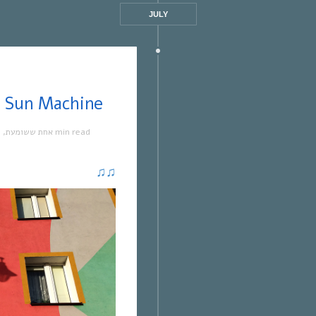
JULY
אחת ששומעת #371 | 7/19 | Sun Machine
מ
,
אחת ששומעת
1 min read
♫
♫