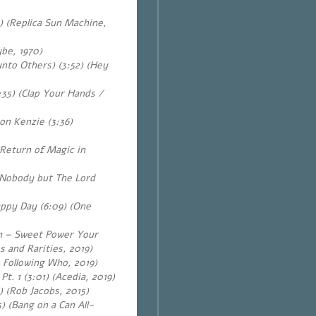
 (Replica Sun Machine,
be, 1970)
nto Others) (3:52) (Hey
35) (Clap Your Hands /
on Kenzie (3:36)
(Return of Magic in
 Nobody but The Lord
appy Day (6:09) (One
m – Sweet Power Your
 and Rarities, 2019)
 Following Who, 2019)
. 1 (3:01) (Acedia, 2019)
) (Rob Jacobs, 2015)
5)
(Bang on a Can All-