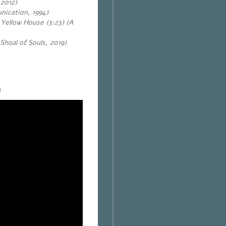
 2012)
nication, 1994)
Yellow House (3:23) (A
Shoal of Souls, 2019)
3