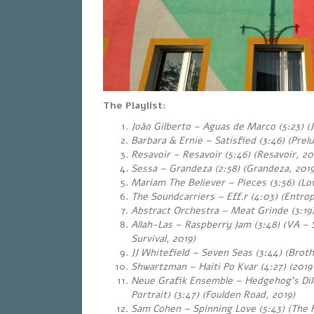
The Playlist:
João Gilberto – Aguas de Marco (5:23) (J
Barbara & Ernie – Satisfied (3:46) (Prel
Resavoir – Resavoir (5:46) (Resavoir, 20
Sessa – Grandeza (2:58) (Grandeza, 2019
Mariam The Believer – Pieces (3:56) (Lo
The Soundcarriers – Eff.r (4:03) (Entropi
Abstract Orchestra – Meat Grinde (3:19) 
Allah-Las – Raspberry Jam (3:48) (VA – S
Survival, 2019)
JJ Whitefield – Seven Seas (3:44) (Brothe
Shwartzman – Haiti Po Kvar (4:27) (
Neue Grafik Ensemble – Hedgehog’s Dil
Portrait) (3:47) (Foulden Road, 2019)
Sam Cohen – Spinning Love (5:43) (The Fu