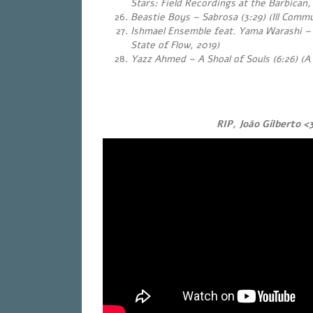
Stars: Field Recordings at the Barbican,
Beastie Boys – Sabrosa (3:29) (Ill Commu
Ishmael Ensemble feat. Yama Warashi – 
State of Flow, 2019)
Yazz Ahmed – A Shoal of Souls (6:26) (A 
RIP, João Gilberto <