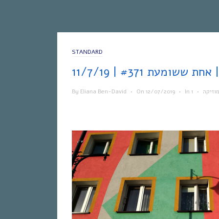
STANDARD
11/
By
Eliana Ben-David
•
On
12/07/2019
•
In
•
וזיקה