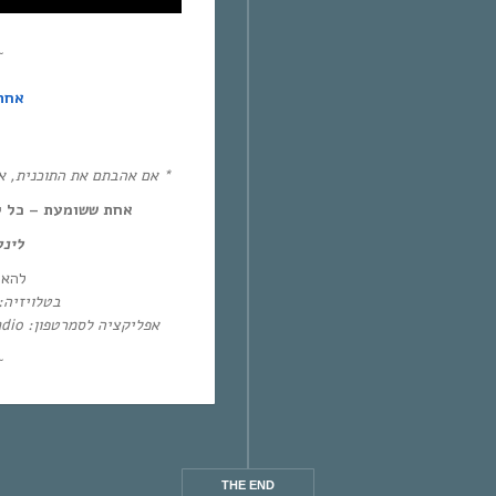
~
אחת
אם אהבתם את התוכנית, ! :)
אחת ששומעת – כל יום חמיש,
לינ:
להא:
בטלו: HOT – ערוץ 87 | YES – ערוץ 71
אפליקציה לסמרטפון: Eol Radio (אנדרואיד/אייפון) או באפליקציית
~
THE END