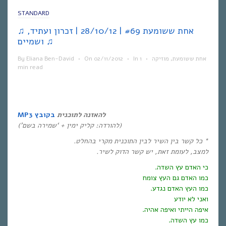
STANDARD
♫ אחת ששומעת #69 | 28/10/12 | זכרון ועתיד,
ושמיים ♫
אחת ששומעת
,
מוזיקה
•
1
In
•
02/11/2012
On
•
Eliana Ben-David
By
min read
להאזנה לתוכנית
בקובץ MP3
(להורדה: קליק ימין + ‘שמירה בשם’)
* כל קשר בין השיר לבין התוכנית מקרי בהחלט.
למצב, לעומת זאת, יש קשר הדוק לשיר.
כי האדם עץ השדה.
כמו האדם גם העץ צומח
כמו העץ האדם נגדע.
ואני לא יודע
איפה הייתי ואיפה אהיה.
כמו עץ השדה.