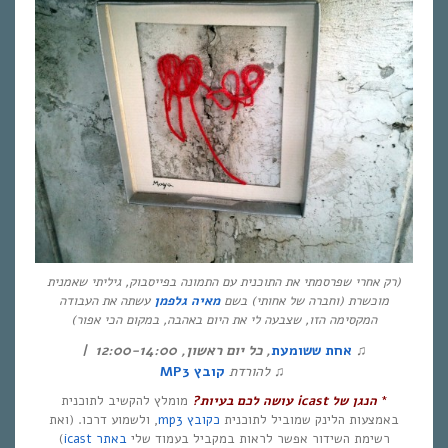
(רק אחרי שפרסמתי את התוכנית עם התמונה בפייסבוק, גיליתי שאמנית
מוכשרת (וחברה של אחותי) בשם
מאיה גלפמן
עשתה את העבודה
המקסימה הזו, שצבעה לי את היום באהבה, במקום הכי אפור)
♫
אחת ששומעת
,
כל יום ראשון
, 12:00-14:00
|
♫
להורדת
קובץ
MP3
*
הנגן של
icast
עושה לכם בעיות?
מומלץ להקשיב לתוכנית
באמצעות הלינק שמוביל לתוכנית
כקובץ mp3
, ולשמוע דרכו. (ואת
רשימת השידור אפשר לראות במקביל בעמוד שלי
באתר icast
)