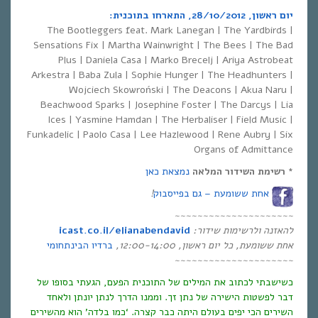
יום ראשון, 28/10/2012, התארחו בתוכנית:
The Bootleggers feat. Mark Lanegan | The Yardbirds |
Sensations Fix | Martha Wainwright | The Bees | The Bad
Plus | Daniela Casa | Marko Brecelj | Ariya Astrobeat
Arkestra | Baba Zula | Sophie Hunger | The Headhunters |
Wojciech Skowroński | The Deacons | Akua Naru |
Beachwood Sparks | Josephine Foster | The Darcys | Lia
Ices | Yasmine Hamdan | The Herbaliser | Field Music |
Funkadelic | Paolo Casa | Lee Hazlewood | Rene Aubry | Six
Organs of Admittance
*
רשימת השידור המלאה
נמצאת כאן
אחת ששומעת – גם בפייסבוק
!
~~~~~~~~~~~~~~~~~~~~~
להאזנה ולרשימות שידור
:
icast.co.il/elianabendavid
אחת ששומעת
,
כל יום ראשון
, 12:00-14:00,
ברדיו הבינתחומי
~~~~~~~~~~~~~~~~~~~~~
כשישבתי לכתוב את המילים של התוכנית הפעם, הגעתי בסופו של
דבר לפשטות הישירה של נתן זך. וממנו הדרך לנתן יונתן ולאחד
השירים הכי יפים בעולם היתה כבר קצרה. ‘כמו בלדה’ הוא מהשירים