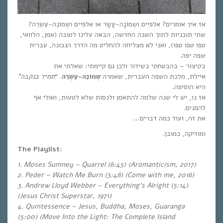
אֹז איך אומרים? אלפיים ושְמוֹנָה-עָשָֹר או אלפיים ושְמוֹנֶה-עֶשְֹרֵה?
שתי תוכניות לתוך השנה החדשה, הבאה עלינו לטובה (אמן, הלוואי,
טפו טפו טפו), ואני לא מצליחה להחליט מה הדרך הנכונה, עברית
שפה יפה.
בקיצור – בהבטחתי בשידור ולכן גם קיימתי: שאלתי את
תמיד בנקבה”
. “
שְמוֹנֶה-עֶשְֹרֵה
איילת, מלכת השפה העברית, שאמרה
היא הוסיפה.
אז נו, יש לי שנה שלמה להתאמן ולנסות שלא לטעות, ואולי אף
להפנים.
את זה, ועוד כמה דברים…
ומוזיקה, כמובן.
The Playlist:
1. Moses Sumney – Quarrel (6:45) (Aromanticism, 2017)
2. Peder – Watch Me Burn (3:48) (Come with me, 2016)
3. Andrew Lloyd Webber – Everything’s Alright (5:14)
(Jesus Christ Superstar, 1971)
4. Quintessence – Jesus, Buddha, Moses, Guaranga
(5:00) (Move Into the Light: The Complete Island