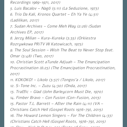
Recordings 1969-1971, 2017)
5. Luis Bacalov – Nagö (5:11) (La Seduzione, 1973)
6. Trio Da Kali, Kronos Quartet – Eh Ya Ye (4:51)
(Ladilikan, 2017)
7. Sudan Archives – Come Meh Way (2:26) (Sudan
Archives EP, 2017)
8. Jerzy Milian – Kura-Kureka (3:35) (Orkiestra
Rozrywkowa PRiTV W Katowicach, 1975)
9. The Soul Session – Wish The Beat to Never Stop feat.
Omar (5:48) (Two, 2017)
10. Christian Scott aTunde Adjuah – The Emancipation
Procrastination (6:25) (The Emancipation Procrastination,
2017)
11. KOKOKO! – Likolo (3:57) (Tongos’a / Likolo, 2017)
12. S-Tone Inc. – Zuzu (4:30) (Onda, 2017)
13. Traffic – Glad (John Barleycorn Must Die, 1970)
14. Fimber Bravo – Con Fusion (Con-Fusion, 2013)
15. Pastor T.L. Barrett – After the Rain (4:11) (VA –
Christians Catch Hell (Gospel Roots 1976-79), 2015)
16. The Howard Lemon Singers – For The Children (4:33)
(Christians Catch Hell (Gospel Roots, 1976-79), 2015)