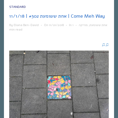
STANDARD
אחת ששומעת #302 | 11/1/18 | Come Meh Way
By
Eliana Ben-David
•
On
11/01/2018
•
In
1
•
מוזיקה
,
אחת ששומעת
min read
♫
♫