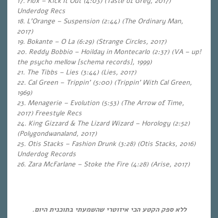
17. Flox – Kick It Out (4:03) (Taste of Grey, 2017)
Underdog Recs
18. L’Orange – Suspension (2:44) (The Ordinary Man,
2017)
19. Bokante – O La (6:29) (Strange Circles, 2017)
20. Reddy Bobbio – Hoilday in Montecarlo (2:37) (VA – up!
the psycho mellow [schema records], 1999)
21. The Tibbs – Lies (3:44) (Lies, 2017)
22. Cal Green – Trippin’ (5:00) (Trippin’ With Cal Green,
1969)
23. Menagerie – Evolution (5:53) (The Arrow of Time,
2017) Freestyle Recs
24. King Gizzard & The Lizard Wizard – Horology (2:52)
(Polygondwanaland, 2017)
25. Otis Stacks – Fashion Drunk (3:28) (Otis Stacks, 2016)
Underdog Records
26. Zara McFarlane – Stoke the Fire (4:28) (Arise, 2017)
ללא ספק הקטע הכי איזוטרי שהשמעתי בתוכנית היום.