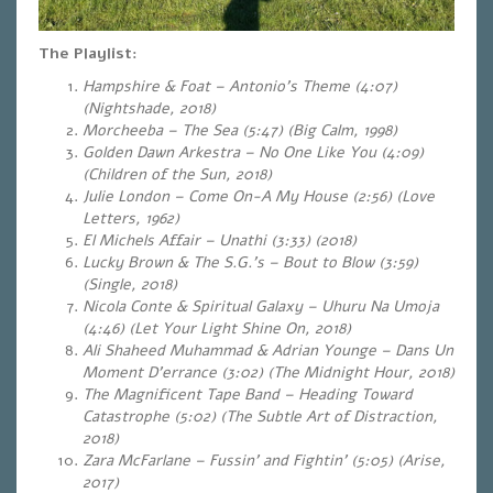
The Playlist:
Hampshire & Foat – Antonio’s Theme (4:07)
(Nightshade, 2018)
Morcheeba – The Sea (5:47) (Big Calm, 1998)
Golden Dawn Arkestra – No One Like You (4:09)
(Children of the Sun, 2018)
Julie London – Come On-A My House (2:56) (Love
Letters, 1962)
El Michels Affair – Unathi (3:33) (2018)
Lucky Brown & The S.G.’s – Bout to Blow (3:59)
(Single, 2018)
Nicola Conte & Spiritual Galaxy – Uhuru Na Umoja
(4:46) (Let Your Light Shine On, 2018)
Ali Shaheed Muhammad & Adrian Younge – Dans Un
Moment D’errance (3:02) (The Midnight Hour, 2018)
The Magnificent Tape Band – Heading Toward
Catastrophe (5:02)
(The Subtle Art of Distraction,
2018)
Zara McFarlane – Fussin’ and Fightin’ (5:05) (Arise,
2017)