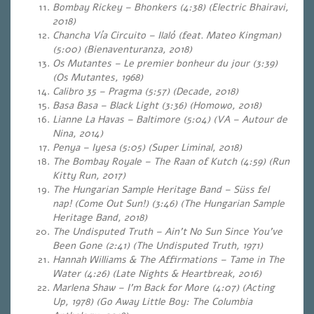
Bombay Rickey – Bhonkers (4:38)
(Electric Bhairavi,
2018)
Chancha Vía Circuito – Ilaló (feat. Mateo Kingman)
(5:00) (Bienaventuranza, 2018)
Os Mutantes – Le premier bonheur du jour (3:39)
(Os Mutantes, 1968)
Calibro 35 – Pragma (5:57)
(Decade, 2018)
Basa Basa – Black Light (3:36) (Homowo, 2018)
Lianne La Havas – Baltimore (5:04)
(VA – Autour de
Nina, 2014)
Penya – Iyesa (5:05) (Super Liminal, 2018)
The Bombay Royale – The Raan of Kutch (4:59)
(Run
Kitty Run, 2017)
The Hungarian Sample Heritage Band – Süss fel
nap! (Come Out Sun!) (3:46) (The Hungarian Sample
Heritage Band, 2018)
The Undisputed Truth – Ain’t No Sun Since You’ve
Been Gone (2:41)
(The Undisputed Truth, 1971)
Hannah Williams & The Affirmations – Tame in The
Water (4:26) (Late Nights & Heartbreak, 2016)
Marlena Shaw – I’m Back for More (4:07) (Acting
Up, 1978) (Go Away Little Boy: The Columbia