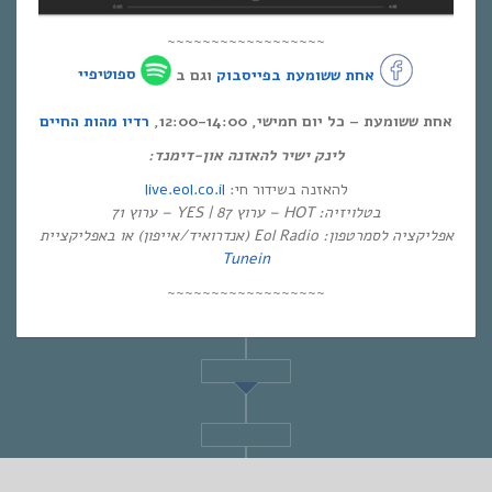
~~~~~~~~~~~~~~~~~~
אחת ששומעת בפייסבוק
וגם ב
ספוטיפיי
אחת ששומעת – כל יום חמישי, 12:00-14:00,
רדיו מהות החיים
לינק ישיר להאזנה און-דימנד:
live.eol.co.il
להאזנה בשידור חי:
בטלויזיה: HOT – ערוץ 87 | YES – ערוץ 71
אפליקציה לסמרטפון: Eol Radio (אנדרואיד/אייפון) או באפליקציית
Tunein
~~~~~~~~~~~~~~~~~~