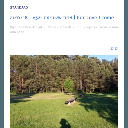
STANDARD
אחת ששומעת #321 | 21/6/18 | For Love I come
By
Eliana Ben-David
•
On
22/06/2018
•
In
1
•
מוזיקה
,
אחת ששומעת
min read
♫
♫