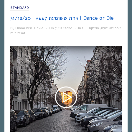
STANDARD
אחת ששומעת #447 | 31/12/20 | Dance or Die
By
Eliana Ben-David
•
On
31/12/2020
•
In
1
•
מוזיקה
,
אחת ששומעת
min read