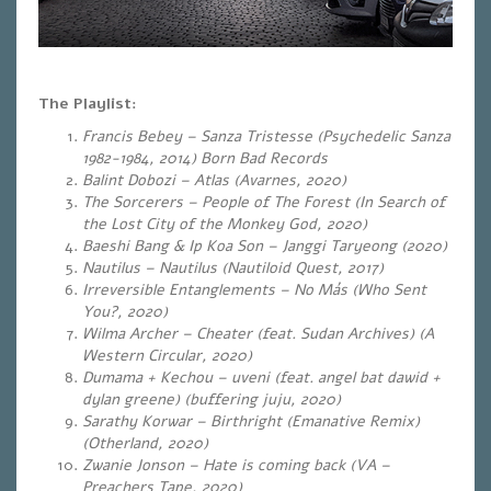
The Playlist:
Francis Bebey – Sanza Tristesse (Psychedelic Sanza
1982-1984, 2014) Born Bad Records
Balint Dobozi – Atlas (Avarnes, 2020)
The Sorcerers – People of The Forest (In Search of
the Lost City of the Monkey God, 2020
)
Baeshi Bang & Ip Koa Son – Janggi Taryeong (2020)
Nautilus – Nautilus (Nautiloid Quest, 2017)
Irreversible Entanglements – No Más (Who Sent
You?, 2020)
Wilma Archer – Cheater (feat. Sudan Archives) (A
Western Circular, 2020)
Dumama + Kechou – uveni (feat. angel bat dawid +
dylan greene) (buffering juju, 2020)
Sarathy Korwar – Birthright (Emanative Remix)
(Otherland, 2020)
Zwanie Jonson – Hate is coming back (VA –
Preachers Tape, 2020)