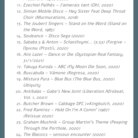
Ezechiel Pailhès – J’aimerais tant (Oh!, 2020)
Simian Mobile Disco – Hey Sister Feat Deep Throat
Choir (Murmurations, 2018)
The Joubert Singers – Stand on the Word (Stand on
the Word, 1985)
Souleance – Disco Sega (2020)
Sababa 5 & Anton – Schastlivymi… (3:53) (Forgive –
Прости (Prosti), 2020)
Aiio Lazer – Dance or Die (Dystopian Real Fantasy,
31/1/2021)
Takuya Kuroda – ABC (Fly Moon Die Soon, 2020)
Buscabulla – Vámono (Regresa, 2020)
Mistura Pura – Blue Bus (The Blue Bus, 2020)
Ubiquity
Antibalas – Gabe’s New Joint (Liberation Afrobeat,
Vol. 1, 2001)
Butcher Brown – Cabbage DFC (#Kingbutch, 2020)
Fred Ramirez – Hold On I’m A Comin’ (1967)
(Reissue 2020)
Graham Mushnik – Group Martini’s Theme (Peeping
Through the Porthole, 2020)
The Blassics – sensous encounter (2020)