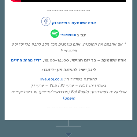
~~~~~~~~~~~~~~~~~~
אחת ששומעת בפייסבוק
וגם ב
ספוטיפיי
* אם אהבתם את התוכנית, אתם מוזמנים מכל הלב להכין פלייסליסט
ספוטיפיי!
אחת ששומעת – כל יום חמישי, 12:00-14:00,
רדיו מהות החיים
לינק ישיר להאזנה און-דימנד:
live.eol.co.il
להאזנה בשידור חי:
בטלויזיה: HOT – ערוץ 87 | YES – ערוץ 71
אפליקציה לסמרטפון: Eol Radio (אנדרואיד/אייפון) או באפליקציית
Tunein
~~~~~~~~~~~~~~~~~~