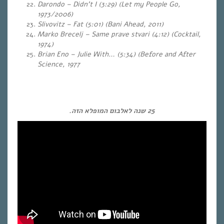
Darondo – Didn’t I (3:29) (Let my People Go,
1973/2006)
Slivovitz – Fat (5:01) (Bani Ahead, 2011)
Marko Brecelj – Same prave stvari (4:12) (Cocktail,
1974)
Brian Eno – Julie With… (5:34) (Before and After
Science, 1977
25 שנה לאלבום המופלא הזה.