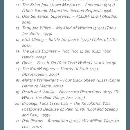
The Brian Jonestown Massacre – Anemone (4:47)
(Their Satanic Majesties’ Second Request, 1996)
One Sentence. Supervisor – ACEDIA (4:21) (Acedia,
2019)
Tony Joe White – My Kind of Woman (3:46) (Tony
Joe White, 1979)
Etuk Ubong – Battle for peace (3:25) (Tales of Life
,
2017)
The Lewis Express – Tico Tico (4:28) (Clap Your
Hands, 2019)
Omar – Pass It On (feat Terri Walker) (4:10) (2019)
The KutiMangoes – Thorns to Fruit (7:31)
(Afrotropism, 2019)
Martha Wainwright – Four Black Sheep (4:25) (Come
Home to Mama, 2012)
Death and Vanilla – Necessary Distortions (6:17) (To
Where the Wild Things Are, 2015)
Brooklyn Funk Essentials – The Revolution Was
Postponed Because of Rain (4:58) (Cool and Steady
and Easy, 1995)
Dub Pistols – Revolution (5:04) (Six Million Ways to
Live, 2001
)