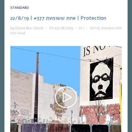
STANDARD
אחת ששומעת #377 | 22/8/19 | Protection
By
Eliana Ben-David
•
On
29/08/2019
•
In
1
•
מוזיקה
,
אחת ששומעת
min read