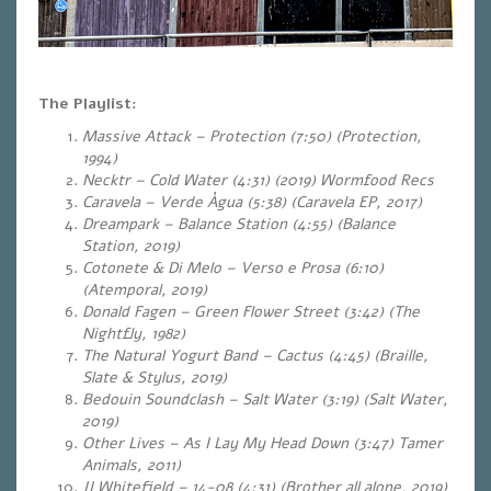
The Playlist:
Massive Attack – Protection (7:50) (Protection,
1994)
Necktr – Cold Water (4:31) (2019) Wormfood Recs
Caravela – Verde Àgua (5:38) (Caravela EP, 2017)
Dreampark – Balance Station (4:55) (Balance
Station, 2019)
Cotonete & Di Melo – Verso e Prosa (6:10)
(Atemporal, 2019)
Donald Fagen – Green Flower Street (3:42) (The
Nightfly, 1982)
The Natural Yogurt Band – Cactus (4:45) (Braille,
Slate & Stylus, 2019)
Bedouin Soundclash – Salt Water (3:19) (Salt Water,
2019)
Other Lives – As I Lay My Head Down (3:47) Tamer
Animals, 2011)
JJ Whitefield – 14-08 (4:31) (Brother all alone, 2019)