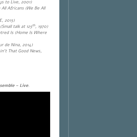
ys to Live, 2001)
All Africans (We Be All
E, 2015)
th
mall talk at 125
, 1970)
tred Is (Home Is Where
r de Nina, 2014)
in’t That Good News,
emble – Live
.