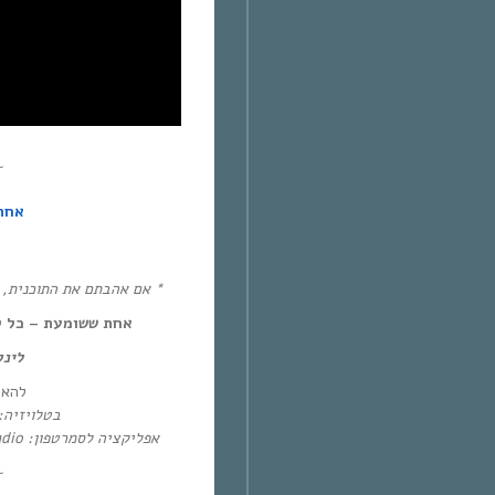
~
אחת
אם אהבתם את התוכנית, את!
אחת ששומעת – כל יום חמיש,
לינ:
להא:
בטלו: HOT – ערוץ 87 | YES – ערוץ 71
אפליקציה לסמרטפון: Eol Radio (אנדרואיד/אייפון) או באפליקציית
~