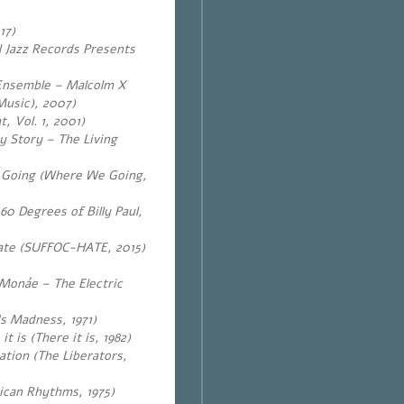
17)
l Jazz Records Presents
 Ensemble – Malcolm X
Music), 2007)
, Vol. 1, 2001)
 Story – The Living
 Going
(
Where We Going,
60 Degrees of Billy Paul,
ate (SUFFOC-HATE, 2015)
 Monáe – The Electric
Is Madness, 1971)
t is (There it is, 1982)
ation (The Liberators,
ican Rhythms, 1975)