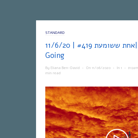
STANDARD
אחת ששומעת #419 | 11/6/20| Where We
Going
By
Eliana Ben-David
•
On
11/06/2020
•
In
1
•
חשבות
min read