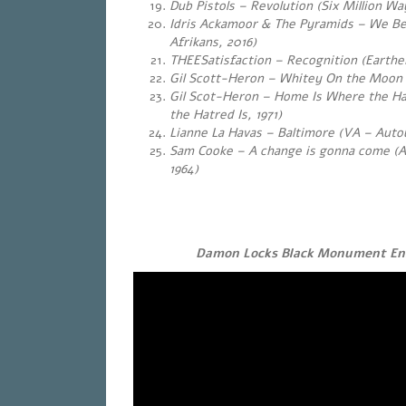
Dub Pistols – Revolution (Six Million Wa
Idris Ackamoor & The Pyramids – We Be 
Afrikans, 2016)
THEESatisfaction – Recognition (
Earthe
Gil Scott-Heron – Whitey On the Moon (S
Gil Scot-Heron – Home Is Where the Ha
the Hatred Is, 1971)
Lianne La Havas – Baltimore
(VA – Autou
Sam Cooke – A change is gonna come (A
1964)
Damon Locks Black Monument Ens