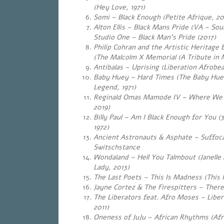
(Hey Love, 1971)
Somi – Black Enough (Petite Afrique, 20
Alton
Ellis – Black Mans Pride (VA – Sou
Studio One – Black Man’s Pride (2017)
Philip Cohran and the Artistic Heritage
(The Malcolm X Memorial (A Tribute in 
Antibalas – Uprising (Liberation Afrobeat
Baby Huey – Hard Times (The Baby Huey
Legend, 1971)
Reginald Omas Mamode IV – Where We
2019)
Billy Paul – Am I Black Enough for You (3
1972)
Ancient Astronauts & Asphate – Suffoc
Switschstance
Wondaland – Hell You Talmbout (Janelle
Lady, 2013)
The Last Poets – This Is Madness (This 
Jayne Cortez & The Firespitters – There i
The Liberators feat. Afro Moses – Liber
2011)
Oneness of JuJu – African Rhythms (Afr