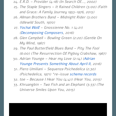
E.R.D. – Provider (4:18) (In Search Of…, 2002)
The Staple Singers – It Rained Children (3:00) (Faith
and Grace: A Family Journey 1953-1976, 2015)
Allman Brothers Band – Midnight Rider (3:00)
(Idlewild South, 1970)
Yochai Wolf
– Gnossienne No. 1 (4:21)
(
Decomposing Composers
, 2016)
Glen Campbell – Bowling Green (2:20) (Gentle On
My Mind, 1967)
The Paul Butterfield Blues Band – Pity The Fool
(6:00) (The Resurrection Of Pigboy Crabshaw, 1967)
Adrian Younge – Hear my Love (2:14) (
Adrian
Younge Presents Something About April II
, 2016)
Piero Umiliani – Sequenza Psichedelica (2:30)
(Psichedelica, 1971) *re-issue
schema records
toe – Because I Hear You (4:41) (Hear You, 2015)
Khruangbin – Two Fish and an Elephant (3:33) (The
Universe Smiles Upon You, 2015)