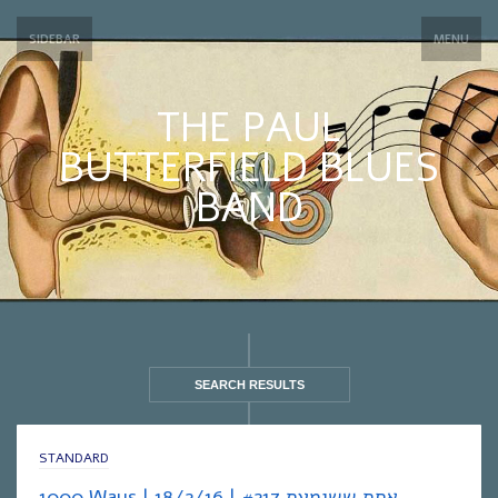
SIDEBAR
MENU
THE PAUL
BUTTERFIELD BLUES
BAND
SEARCH RESULTS
STANDARD
1000 Ways | אחת ששומעת #217 | 18/2/16