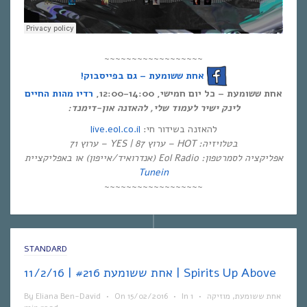
~~~~~~~~~~~~~~~~~~
אחת ששומעת – גם בפייסבוק!
אחת ששומעת – כל יום חמישי, 12:00-14:00,
רדיו מהות החיים
לינק ישיר לעמוד שלי, להאזנה און-דימנד:
live.eol.co.il
להאזנה בשידור חי:
בטלויזיה: HOT – ערוץ 87 | YES – ערוץ 71
אפליקציה לסמרטפון: Eol Radio (אנדרואיד/אייפון) או באפליקציית
Tunein
~~~~~~~~~~~~~~~~~~
STANDARD
אחת ששומעת #216 | 11/2/16 | Spirits Up Above
By
Eliana Ben-David
•
On
15/02/2016
•
In
1
•
מוזיקה
,
אחת ששומעת