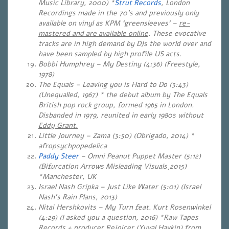
Music Library, 2000) *
Strut Records
, London
Recordings made in the 70’s and previously only
available on vinyl as KPM ‘greensleeves’ –
re-
mastered and are available online
. These evocative
tracks are in high demand by DJs the world over and
have been sampled by high profile US acts.
Bobbi Humphrey – My Destiny (4:36) (Freestyle,
1978)
The Equals – Leaving you is Hard to Do (3:43)
(Unequalled, 1967) * the debut album by The Equals
British pop rock group, formed 1965 in London.
Disbanded in 1979, reunited in early 1980s without
Eddy Grant.
Little Journey – Zama (3:50) (Obrigado, 2014) *
afro
psych
popedelica
Paddy Steer
– Omni Peanut Puppet Master (5:12)
(Bifurcation Arrows Misleading Visuals¸2015)
*Manchester, UK
Israel Nash Gripka – Just Like Water (5:01)
(Israel
Nash’s Rain Plans, 2013)
Nitai Hershkovits – My Turn feat. Kurt Rosenwinkel
(4:29) (I asked you a question, 2016) *Raw Tapes
Records + producer Rejoicer (Yuval Havkin) from