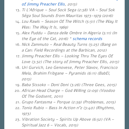
of Jimmy Preacher Ellis
, 2013)
Ti L’Afrique – Soul Sock Sega (2:58) VA – Soul Sok
Séga Soul Sounds from Mauritas 1973-1979 (2016)
Lou Rawls – Season Of The Witch (5:51) (The Way It
Was: The Way It Is, 1969)
Alex Puddu – Danza delle Ombre in Algeria (5:11) (In
the Eye of the Cat, 2016) *
schema records
Nick Zammuto – Real Beauty Turns
(5:25)
(Bang on
a Can: Field Recordings at the Barbican, 2012)
Jimmy Preacher Ellis – Looking Thru The Eyes Of
Love (3:32) (The story of Jimmy Preacher Ellis, 2013)
Uri Gurvich, Leo Genovese, Peter Slavov, Francisco
Mela, Brahim Fribgane – Pyramids (6:11) (BabEl,
2013)
Baba Sissoko – Doni Doni (3:26) (Three Gees, 2015)
African Head Charge – God Willing (2:09) (Voodoo
Of The Godsent, 2011)
Grupo Fantasma – Porque (2:59) (Problemas, 2015)
Tonio Rubio – Bass In Action n°2 (3:40) (Rhythms,
1973)
Vibration Society – Spirits Up Above (6:52) (VA –
Spiritual Jazz 6 – Vocals, 2015)