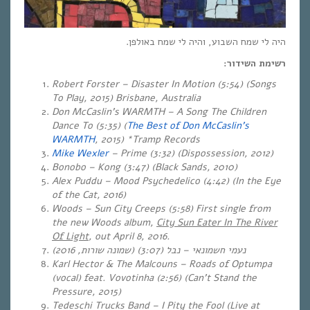
היה לי שמח השבוע, והיה לי שמח באולפן.
רשימת השידור:
Robert Forster – Disaster In Motion (5:54) (Songs
To Play, 2015) Brisbane, Australia
Don McCaslin’s WARMTH – A Song The Children
Dance To (5:35) (
The Best of Don McCaslin’s
WARMTH
, 2015) *Tramp Records
Mike Wexler
– Prime (3:32) (Dispossession, 2012)
Bonobo – Kong (3:47) (Black Sands, 2010)
Alex Puddu – Mood Psychedelico (4:42) (In the Eye
of the Cat, 2016)
Woods – Sun City Creeps (5:58) First single from
the new Woods album,
City Sun Eater In The River
Of Light
, out April 8, 2016.
)
שמונה שורות, 2016
(3:07) (
נבל
–
נעמי חשמונאי
Karl Hector & The Malcouns – Roads of Optumpa
(vocal) feat. Vovotinha (2:56) (Can’t Stand the
Pressure, 2015)
Tedeschi Trucks Band – I Pity the Fool (Live at