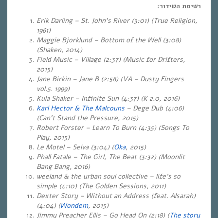
רשימת השידור:
Erik Darling – St. John’s River (3:01) (True Religion,
1961)
Maggie Bjorklund – Bottom of the Well (3:08)
(Shaken, 2014)
Field Music – Village (2:37) (Music for Drifters,
2015)
Jane Birkin – Jane B (2:58) (VA – Dusty Fingers
vol.5. 1999)
Kula Shaker – Infinite Sun (4:37) (K 2.0, 2016)
Karl Hector & The Malcouns
– Dege Dub (4:06)
(Can’t Stand the Pressure, 2015)
Robert Forster – Learn To Burn (4:35) (Songs To
Play, 2015)
Le Motel – Selva (3:04)
(
Oka
, 2015)
Phall Fatale – The Girl, The Beat (3:32) (Moonlit
Bang Bang, 2016)
weeland & the urban soul collective – life’s so
simple (4:10) (The Golden Sessions, 2011)
Dexter Story – Without an Address (feat. Alsarah)
(4:04) (
Wondem
, 2015)
Jimmy Preacher Ellis – Go Head On (2:18) (
The story