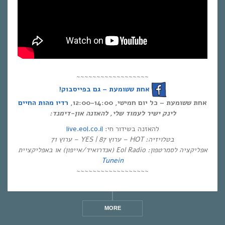
~~~~~~~~~~~~~~~~~~
אחת ששומעת – גם בפייסבוק!
אחת ששומעת – כל יום חמישי, 12:00-14:00,
רדיו מהות החיים
לינק ישיר לעמוד שלי, להאזנה און-דימנד:
live.eol.co.il
להאזנה בשידור חי:
בטלויזיה: HOT – ערוץ 87 | YES – ערוץ 71
אפליקציה לסמרטפון: Eol Radio (אנדרואיד/אייפון) או באפליקציית
Tunein
~~~~~~~~~~~~~~~~~~
MORE
MORE
MORE