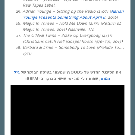
Raw Tapes Label.
Adrian Younge – Sitting by the Radio (2:07) (
Adrian
Younge Presents Something About April II
, 2016)
Magic In Threes – Hold Me Down (2:55) (Return of
Magic In Threes, 2015) Nashville, TN.
The O’Neal Twins – Wake Up Everybody (4:31)
(Christians Catch Hell (Gospel Roots 1976-79), 2015)
Barbara & Ernie – Somebody To Love (Prelude To…,
1971)
את הסינגל החדש של WOODS שמעתי בטיסת הבוקר של
גיל
מטוס
, שפותח לי את ימי שישי בבוקר ב-88FM: