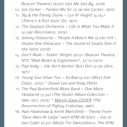
Beacon Theatre) (6:50) (Let Me Get By, 2016)
Joe Cocker – Pardon Me Sir (3:19) Joe Cocker, 1972)
Sly & the Family Stone – Luv N’ Haight (4:04)
(There’s A Riot Goin’ On, 1971)
The Souljazz Orchestra – Life is What You Make It
(4:09) (Resistance, 2015)
Johnny Osbourne – People A Watch Me (3:26) (VA –
Studio One Showcase – The Sound of Studio One in
the 1970s (2016)
Gov’t Mule – Feelin’ Alright (9:25) (Beacon Theatre,
NYC “Mad Mules & Englishmen”, 31/12/2011)
Paul Kelly – (He Ain’t Nothin’ But) Dirt (2:19) (Dirt,
1971)
Young Gun Silver Fox – So Bad (4:02) (West End
Coast, 2015) * Shawn Lee and Andy Platts
The Paul Butterfield Blues Band – One More
Headache (3:34) (The Studio Album Collection –
1965-1971, 2015) *
Marvin Gaye COVER
(The
Resurrection of Pigboy Crabshaw, 1967)
Alan Hawkshaw & Keith Mansfield – Theme From
‘Dave Allen At Large’ (with KPM All Stars – live at
Jazz Cafe) (2:37) (Music For Dancefloors: The KPM