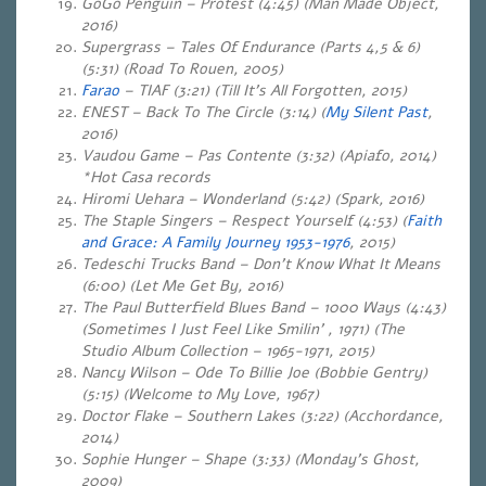
GoGo Penguin – Protest (4:45) (Man Made Object,
2016)
Supergrass – Tales Of Endurance (Parts 4,5 & 6)
(5:31)
(Road To Rouen, 2005)
Farao
– TIAF (3:21) (Till It’s All Forgotten, 2015)
ENEST – Back To The Circle (3:14) (
My Silent Past
,
2016)
Vaudou Game – Pas Contente (3:32) (Apiafo, 2014)
*Hot Casa records
Hiromi Uehara – Wonderland (5:42) (Spark, 2016)
The Staple Singers – Respect Yourself (4:53) (
Faith
and Grace: A Family Journey 1953-1976
, 2015)
Tedeschi Trucks Band – Don’t Know What It Means
(6:00) (Let Me Get By, 2016)
The Paul Butterfield Blues Band – 1000 Ways (4:43)
(Sometimes I Just Feel Like Smilin’ , 1971) (The
Studio Album Collection – 1965-1971, 2015)
Nancy Wilson – Ode To Billie Joe (Bobbie Gentry)
(5:15) (Welcome to My Love, 1967)
Doctor Flake – Southern Lakes (3:22) (Acchordance,
2014)
Sophie Hunger – Shape (3:33)
(Monday’s Ghost,
2009)