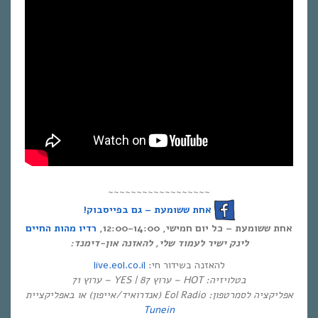
~~~~~~~~~~~~~~~~~~
אחת ששומעת – גם בפייסבוק!
אחת ששומעת – כל יום חמישי, 12:00-14:00,
רדיו מהות החיים
לינק ישיר לעמוד שלי, להאזנה און-דימנד:
live.eol.co.il
להאזנה בשידור חי:
בטלויזיה: HOT – ערוץ 87 | YES – ערוץ 71
אפליקציה לסמרטפון: Eol Radio (אנדרואיד/אייפון) או באפליקציית
Tunein