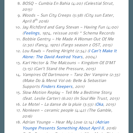
BOSQ – Cumbia En Bahia (4:20) (Celestial Strut,
2015)
Woods – Sun City Creeps (5:58) (City sun Eater,
th
April 8
2016)
Jay Richford and Gary Stevan – Having Fun (4:00)
(
Feelings
, 1974, reissue 2016) * Schema Records
Bobbie Gentry – He Made A Woman Out Of Me
(2:30) (Fancy, 1970) (Fargo season 2 OST, 2015)
Lou Rawls – Feeling Alright (2:54) (
I Can’t Make It
Alone: The David Axelrod Years
, 2004)
Karl Hector & The Malcouns – Kingdom Of D’MT
(3:15) (Can’t Stand the Pressure, 2015)
Vampires Of Dartmoore – Tanz Der Vampire (2:35)
(Make Do & Mend Vol 06: Belle & Sebastian
Supports
Finders Keepers
, 2011)
Slow Motion Replay – Tell Me a Bedtime Story
(feat. Leslie Carter) (6:20) (In Soul We Trust, 2013)
Le Motel – La danse de la pluie (3:53)
(
Oka
, 2015)
Nonkeen – ceramic people (4:42) (The Gamble,
2016)
Adrian Younge – Hear My Love (2:14) (
Adrian
Younge Presents Something About April II
, 2016)