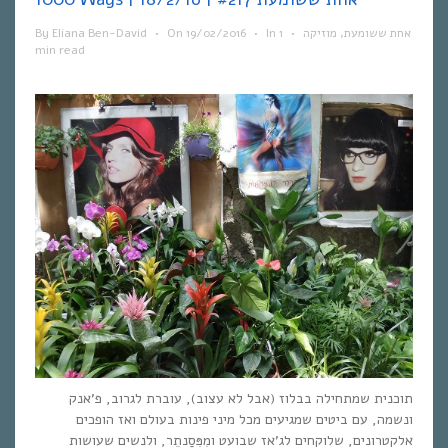
By
Eliana Ben-David
•
On
19/02/2016
•
In
1
•
מוזיקה
,
אחת ששומעת
min read
תוכנית שמתחילה בבלוז (אבל לא עצוב), עוברת לגרוב, פ’אנק
ונשמה, עם ביטים שמגיעים מכל מיני פינות בעולם ואז הופכים
אלקטרונים, שלוקחים לג’אז שבועט ומְפְּסַנתֵר, ולנשים שעושות