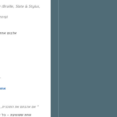
(Braille, Slate & Stylus,
2019)
אלבום אחד!
~
אחת
אם אהבתם את התוכנית, את!
אחת ששומעת – כל יום חמיש,