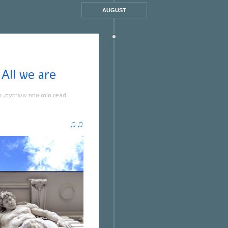
AUGUST
אחת ששומעת #374 | 9 | All we are
מ
,
אחת ששומעת
1 min read
♫
♫