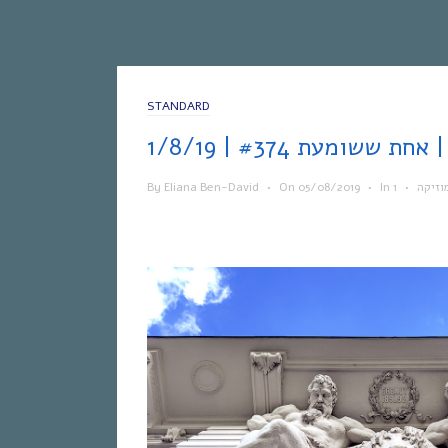
STANDARD
1/8/1
By
Eliana Ben-David
•
On
05/08/2019
•
In
•
וזיקה