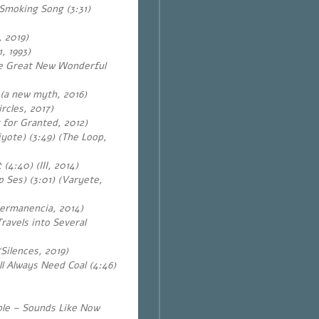
moking Song (3:31)
 2019)
, 1993)
he Great New Wonderful
 (a new myth, 2016)
rcles, 2017)
 for Granted, 2012)
yote) (3:49) (The Loop,
 (4:40) (
III, 2014)
p Ses) (3:01) (Varyete,
permanencia, 2014)
ravels into Several
(Silences, 2019)
l Always Need Coal (4:46)
le – Sounds Like Now