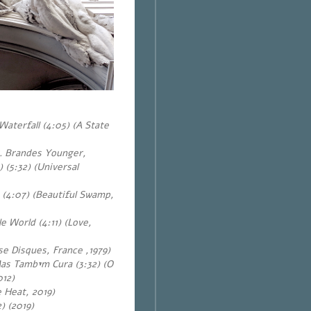
Waterfall (4:05) (A State
. Brandes Younger,
 (5:32) (Universal
 (4:07) (Beautiful Swamp,
e World (4:11) (Love,
se Disques, France ,1979)
Mas Tamb
י
m Cura (3:32) (O
12)
e Heat, 2019)
) (2019)