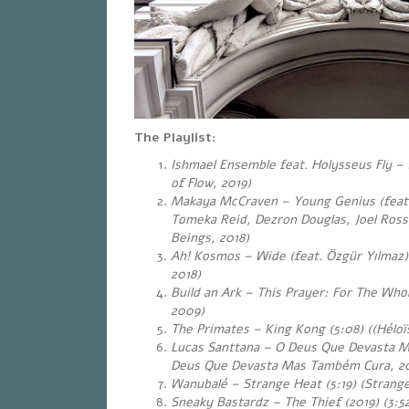
The Playlist:
Ishmael Ensemble feat. Holysseus Fly – 
of Flow, 2019)
Makaya McCraven – Young Genius (feat
Tomeka Reid, Dezron Douglas, Joel Ross)
Beings, 2018)
Ah! Kosmos – Wide (feat. Özgür Yılmaz)
2018)
Build an Ark – This Prayer: For The Whol
2009)
The Primates – King Kong (5:08) ((Héloï
Lucas Santtana – O Deus Que Devasta 
Deus Que Devasta Mas Também Cura, 20
Wanubalé – Strange Heat (5:19) (Strang
Sneaky Bastardz – The Thief (2019) (3:52