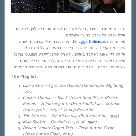
תוכנית מיוחדת במינה, כי לראשונה הזמנתי אורח לאולפן, לתקלט
איתי Back to Back במשך שעתיים.
, היה המורה שלי לגרמנית, שהפך
DJ Eggs Delicious
אקרט, הוא
לחבר מוזיקלי (בשיעורים שלנו דיברנו כמעט רק על מוזיקה!).
אז לא רק שאני לא לבד באולפן, לא רק שהפלייליסט ספונטני ברובו,
לא “אחת
;)
אלא גם אנחנו מדברים באנגלית, כדי שתוכלו להבין
ששומעת” רגילה… אבל ככה זה טוב לפתוח שנה, בשבירת הרגלים!
The Playlist:
Labi Siffre – I got the (Blues) (Remember My Song,
1975)
Cookie Thomas – Black Velvet Soul (Pt. 1) (Praise
Poems – A Journey into Deep Soulful Jazz & Funk
from 1970’s, 2015) * Tramp Records
The Meters – What’che say (Rejuvenation, 1974)
Kula Shaker – Govinda (4:57) (K, 1996)
Delvon Lamarr Organ Trio – Close but no Cigar
(Close but no Cigar, 2016)