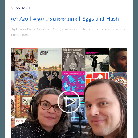
STANDARD
אחת ששומעת #397 | 9/1/20 | Eggs and Hash
By
Eliana Ben-David
•
On
09/01/2020
•
In
•
מוזיקה
,
אחת ששומעת
1 min read