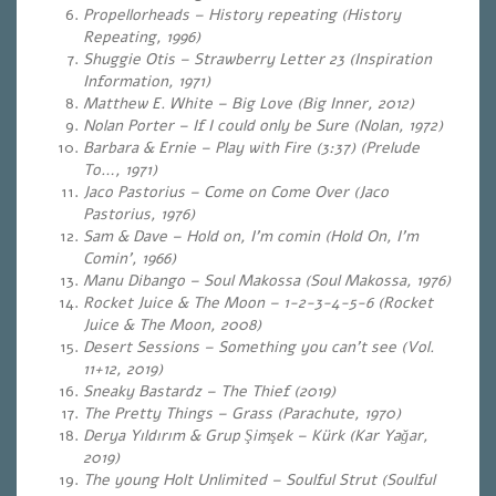
Propellorheads – History repeating (History
Repeating, 1996)
Shuggie Otis – Strawberry Letter 23 (Inspiration
Information, 1971)
Matthew E. White – Big Love (Big Inner, 2012)
Nolan Porter – If I could only be Sure (Nolan, 1972)
Barbara & Ernie – Play with Fire (3:37) (Prelude
To…, 1971)
Jaco Pastorius – Come on Come Over (Jaco
Pastorius, 1976)
Sam & Dave – Hold on, I’m comin (Hold On, I’m
Comin’, 1966)
Manu Dibango – Soul Makossa (Soul Makossa, 1976)
Rocket Juice & The Moon – 1-2-3-4-5-6 (Rocket
Juice & The Moon, 2008)
Desert Sessions – Something you can’t see (Vol.
11+12, 2019)
Sneaky Bastardz – The Thief (2019)
The Pretty Things – Grass (Parachute, 1970)
Derya Yıldırım & Grup Şimşek – Kürk (Kar Yağar,
2019)
The young Holt Unlimited – Soulful Strut (Soulful