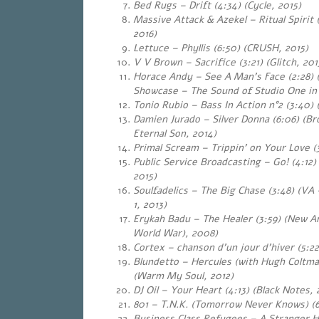
Bed Rugs – Drift (4:34) (Cycle, 2015)
Massive Attack & Azekel – Ritual Spirit (3
2016)
Lettuce
– Phyllis (6:50) (CRUSH, 2015)
V V Brown – Sacrifice (3:21) (Glitch, 201
Horace Andy – See A Man’s Face (2:28) 
Showcase – The Sound of Studio One in 
Tonio Rubio – Bass In Action n°2 (3:40)
Damien Jurado – Silver Donna (6:06) (Br
Eternal Son, 2014)
Primal Scream – Trippin’ on Your Love (
Public Service Broadcasting – Go! (4:12)
2015)
Soulfadelics – The Big Chase (3:48) (VA
1, 2013)
Erykah Badu – The Healer (3:59) (New A
World War), 2008)
Cortex – chanson d’un jour d’hiver (5:22
Blundetto – Hercules (with Hugh Coltma
(Warm My Soul, 2012)
DJ Oil – Your Heart (4:13) (Black Notes, 
801 – T.N.K. (Tomorrow Never Knows) (6
Business Class Refugees – A Stranger H