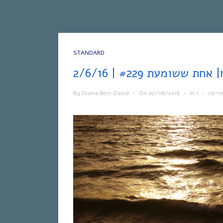
STANDARD
2/6/
By
Eliana Ben-David
•
On
02/06/2016
•
In
•
וזיקה