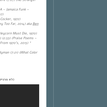
VA – Jamaica Funk –
07)
 Cocker, 1972)
ey Too Far, 2014) aka
Ben
rleycorn Must Die, 1970)
) (2:53) (Praise Poems –
From 1970’s, 2015) *
dyman (7:21) (What Color
a stranger here (לא מרגישה ככה בכלל)