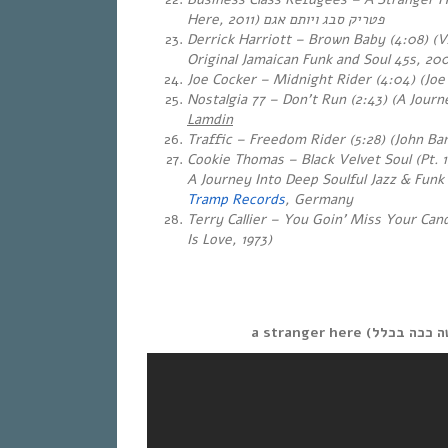
Here, 2011)
פטריק סבג ויותם אגם
Derrick Harriott – Brown Baby (4:08) (
Original Jamaican Funk and Soul 45s, 20
Joe Cocker – Midnight Rider (4:04) (Joe
Nostalgia 77 – Don’t Run (2:43) (A Journ
Lamdin
Traffic – Freedom Rider (5:28) (John Ba
Cookie Thomas – Black Velvet Soul (Pt. 1
A Journey Into Deep Soulful Jazz & Funk 
Tramp Records
, Germany
Terry Callier – You Goin’ Miss Your Can
Is Love, 1973)