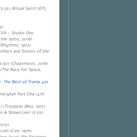
:55) (Ritual Spirit (EP),
5)
(VA – Studio One
the 1970s, 2016)
 (Rhythms, 1973)
others and Sisters of the
3:30) (Chaosmosis, 2016)
 (The Race For Space,
 –
The Best of Tramp 45s
merykah Part One (4th
) (Troupeau Bleu, 1975)
n & Shawn Lee) (5:03)
2012)
:08)
(Live, 1976)
ere (7:27) (No Stranger