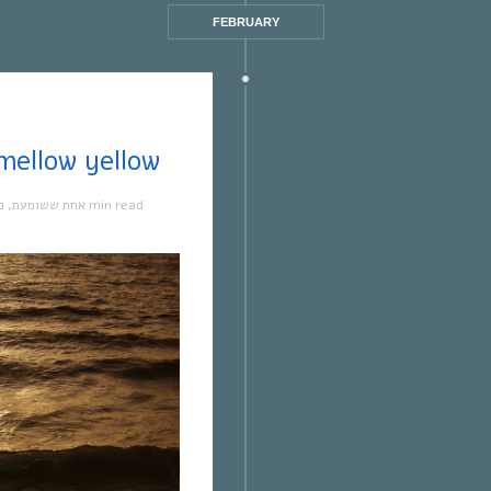
FEBRUARY
אחת ששומעת #229 | 16 |mellow yellow
מ
,
אחת ששומעת
1 min read