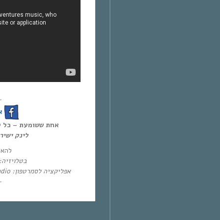
~
!
אחת ששומעת – כל יום חמיש,
לינק ישי:
להא:
בטלו: HOT – ערוץ 87 | YES – ערוץ 71
אפליקציה לסמרטפון: Eol Radio (אנדרואיד/אייפון) או באפליקציית
~