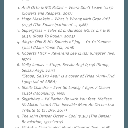
Andi Otto & MD Pallavi – Veera Don’t Leave (4:13)
(Sowers and Reapers, 2017)
Hugh Masekela – What Is Wrong with Groovin’?
(2:59) (The Emancipation of…, 1966)
Supergrass – Tales of Endurance (Parts 4,5 & 6)
(5:31)
(Road To Rouen, 2005)
Alogte Oho & His Sounds of Joy – Yu Ya Yumma
(3:22) (Mam Yinne Wa, 2016)
Roberta Flack – Reverend Lee (4:32) (Chapter Two,
1970)
Velly Joonas – Stopp, Seisku Aeg! (4:19) (Stopp,
Seisku Aeg!, 2015)
“Stopp, Seisku Aeg!” is a cover of
Frida
(Anni-Frid
Lyngstad of ABBA)
Sheila Chandra – Ever So Lonely / Eyes / Ocean
(3:26
) (Moonsung, 1992)
Sly5thAve – I’d Rather Be with You feat. Melissa
McMillan (4:00) (The Invisible Man: An Orchestral
Tribute to Dr. Dre, 2017)
The John Danser Octet – Cool (3:38) (The Danser
Revolution, 1977/2017)
Motek – Overlapping (6:09) (Chapter Two, 2018)