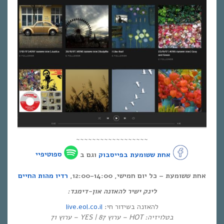
~~~~~~~~~~~~~~~~~~
אחת ששומעת בפייסבוק
וגם ב
ספוטיפיי
אחת ששומעת – כל יום חמישי, 12:00-14:00,
רדיו מהות החיים
לינק ישיר להאזנה און-דימנד:
live.eol.co.il
להאזנה בשידור חי:
בטלויזיה: HOT – ערוץ 87 | YES – ערוץ 71