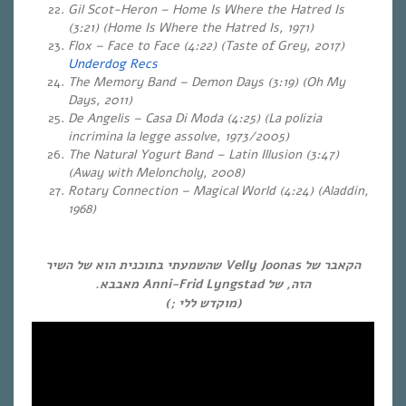
Gil Scot-Heron – Home Is Where the Hatred Is
(3:21)
(Home Is Where the Hatred Is, 1971)
Flox – Face to Face (4:22) (Taste of Grey, 2017)
Underdog Recs
The Memory Band – Demon Days (3:19) (Oh My
Days, 2011)
De Angelis – Casa Di Moda (4:25) (La polizia
incrimina la legge assolve, 1973/2005)
The Natural Yogurt Band – Latin Illusion (3:47)
(Away with Meloncholy, 2008)
Rotary Connection – Magical World (4:24) (Aladdin,
1968)
הקאבר של Velly Joonas שהשמעתי בתוכנית הוא של השיר
הזה, של Anni-Frid Lyngstad מאבבא.
(מוקדש ללי ;)