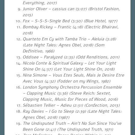
Everything, 2017)
Junior Oliver – cassius can (5:07) (Bristol Fashion,
2015)
Fox – S-S-S-Single Bed (3:50) (Blue Hotel, 1977)
Bombay Rickey – Frantic (4:18) (Electric Bhairavi,
2018)
Quarteto Em Cy with Tamba Trio – Aleluia (3:28)
(Late Night Tales: Agnes Obel, 2018) (Som
Definitivo, 1966)
Oddisee – Paralyzed (2:35) (Odd Renditions, 2011)
Nicola Conte & Spiritual Galaxy – Let Your Light
Shine On (4:57) (Let Your Light Shine On, 2018)
Nina Simone – Vous Etes Seuls, Mais Je Desire Etre
Avec Vous (4:32) (Fodder on my Wings, 1982)
London Symphony Orchestra Percussion Ensemble
– Clapping Music (3:36) (Steve Reich: Sextet,
Clapping Music, Music for Pieces of Wood, 2016)
Sébastien Tellier – Adieu (2:51) (Confection, 2013)
Ray Davies – I Go to Sleep (2:39) (Late Night Tales:
Agnes Obel, 2018) (1967)
The Undisputed Truth – Ain’t No Sun Since You’ve
Been Gone (2:41)
(The Undisputed Truth, 1971)