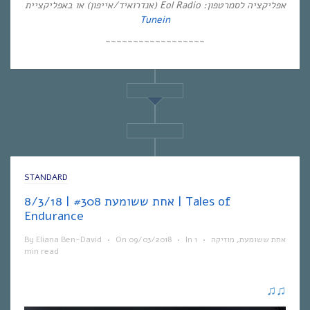
אפליקציה לסמרטפון: Eol Radio (אנדרואיד/אייפון) או באפליקציית
Tunein
~~~~~~~~~~~~~~~~~~
STANDARD
אחת ששומעת #308 | 8/3/18 | Tales of
Endurance
By
Eliana Ben-David
•
On
09/03/2018
•
In
1
•
מוזיקה
,
אחת ששומעת
min read
♫
♫