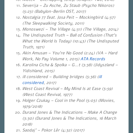
Severija – Zu Asche, Zu Staub (Psycho Nikoros)
(5:23) (Babylon-Berlin OST, 2017)
Nostalgia 77 feat. Josa Peit – Mockingbird (4:57)
(The Sleepwalking Society, 2011)
Monoswezi – The Village (4:51) (The Village, 2014)
The Undisputed Truth – Ball of Confusion (That’s
What the World Is Today) (10:43) (The Undisputed
Truth, 1971)
Akin Amusan – You’re No Good (2:24) (VA – Hard
Work, No Pay Volume 1, 2015)
ATA Records
Karolina Cicha & Spolka – G…t (3:38) (Jidyszland –
Yidishland, 2015)
ill considered – Building bridges (5:36) (
ill
considered
, 2017)
West Coast Revival – My Mind Is at Ease (3:59)
(West Coast Revival, 1977)
Holger Czukay – Cool in the Pool (5:03) (Movies,
1979/2018)
Durand Jones & The Indications – Make A Change
(3:30)
(Durand Jones & The Indications, 16 March
2018)
Saodaj’ – Pokor Lèr (4:32) (2017)