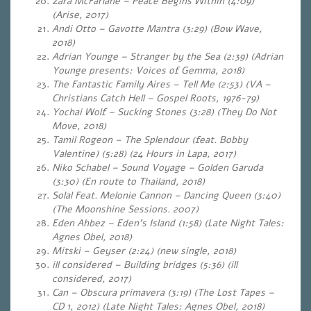
Zara McFarlane – Peace Begins Within (4:09)
(Arise, 2017)
Andi Otto – Gavotte Mantra (3:29) (Bow Wave,
2018)
Adrian Younge – Stranger by the Sea (2:39)
(Adrian
Younge presents: Voices of Gemma, 2018)
The Fantastic Family Aires – Tell Me (2:53) (VA –
Christians Catch Hell – Gospel Roots, 1976-79)
Yochai Wolf – Sucking Stones (3:28) (They Do Not
Move, 2018)
Tamil Rogeon – The Splendour (feat. Bobby
Valentine) (5:28)
(24 Hours in Lapa, 2017)
Niko Schabel – Sound Voyage – Golden Garuda
(3:30) (En route to Thailand, 2018)
Solal Feat. Melonie Cannon – Dancing Queen (3:40)
(The Moonshine Sessions. 2007)
Eden Ahbez – Eden’s Island (1:58) (Late Night Tales:
Agnes Obel, 2018)
Mitski – Geyser (2:24) (new single, 2018)
ill considered – Building bridges (5:36) (ill
considered, 2017)
Can – Obscura primavera (3:19) (The Lost Tapes –
CD 1, 2012) (Late Night Tales: Agnes Obel, 2018)