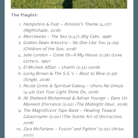
The Playlist:
Hampshire & Foat – Antonio’s Theme (4:07)
(Nightshade, 2018)
Morcheeba – The Sea (5:47) (Big Calm, 1998)
Golden Dawn Arkestra – No One Like You (4:09)
(Children of the Sun, 2018)
Julie London – Come On-A My House (2:56) (Love
Letters, 1962)
El Michels Affair – Unathi (3:33) (2018)
Lucky Brown & The S.G.’s – Bout to Blow (3:59)
(Single, 2018)
Nicola Conte & Spiritual Galaxy – Uhuru Na Umoja
(4:46) (Let Your Light Shine On, 2018)
Ali Shaheed Muhammad & Adrian Younge – Dans Un
Moment D’errance (3:02) (The Midnight Hour, 2018)
The Magnificent Tape Band – Heading Toward
Catastrophe (5:02)
(The Subtle Art of Distraction,
2018)
Zara McFarlane – Fussin’ and Fightin’ (5:05) (Arise,
2017)