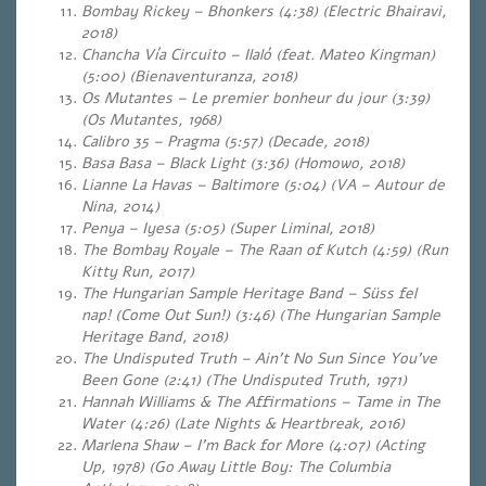
Bombay Rickey – Bhonkers (4:38)
(Electric Bhairavi,
2018)
Chancha Vía Circuito – Ilaló (feat. Mateo Kingman)
(5:00) (Bienaventuranza, 2018)
Os Mutantes – Le premier bonheur du jour (3:39)
(Os Mutantes, 1968)
Calibro 35 – Pragma (5:57)
(Decade, 2018)
Basa Basa – Black Light (3:36) (Homowo, 2018)
Lianne La Havas – Baltimore (5:04)
(VA – Autour de
Nina, 2014)
Penya – Iyesa (5:05) (Super Liminal, 2018)
The Bombay Royale – The Raan of Kutch (4:59)
(Run
Kitty Run, 2017)
The Hungarian Sample Heritage Band – Süss fel
nap! (Come Out Sun!) (3:46) (The Hungarian Sample
Heritage Band, 2018)
The Undisputed Truth – Ain’t No Sun Since You’ve
Been Gone (2:41)
(The Undisputed Truth, 1971)
Hannah Williams & The Affirmations – Tame in The
Water (4:26) (Late Nights & Heartbreak, 2016)
Marlena Shaw – I’m Back for More (4:07) (Acting
Up, 1978) (Go Away Little Boy: The Columbia