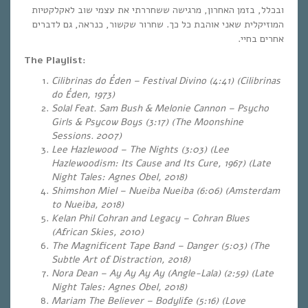
ובכלל, בזמן האחרון, מרגישה ששחררתי את עצמי שוב לאקלקטיות
המוזיקלית שאני אוהבת כל כך. שחרור שקשור, כנראה, גם לדברים
אחרים בחיי.
The Playlist:
Cilibrinas do Éden – Festival Divino (4:41) (Cilibrinas
do Éden, 1973)
Solal Feat. Sam Bush & Melonie Cannon – Psycho
Girls & Psycow Boys (3:17)
(The Moonshine
Sessions. 2007)
Lee Hazlewood – The Nights (3:03) (Lee
Hazlewoodism: Its Cause and Its Cure, 1967) (Late
Night Tales: Agnes Obel, 2018)
Shimshon Miel – Nueiba Nueiba (6:06) (Amsterdam
to Nueiba, 2018)
Kelan Phil Cohran and Legacy – Cohran Blues
(African Skies, 2010)
The Magnificent Tape Band – Danger (5:03) (The
Subtle Art of Distraction, 2018)
Nora Dean – Ay Ay Ay Ay (Angle-Lala) (2:59) (Late
Night Tales: Agnes Obel, 2018)
Mariam The Believer – Bodylife (5:16) (Love