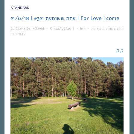
STANDARD
אחת ששומעת #321 | 21/6/18 | For Love I come
By
Eliana Ben-David
•
On
22/06/2018
•
In
1
•
מוזיקה
,
אחת ששומעת
min read
♫
♫