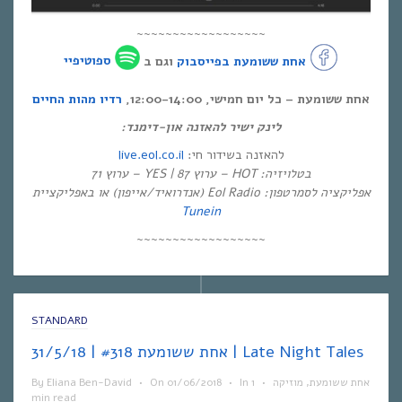
~~~~~~~~~~~~~~~~~~
אחת ששומעת בפייסבוק
וגם ב
ספוטיפיי
אחת ששומעת – כל יום חמישי, 12:00-14:00,
רדיו מהות החיים
לינק ישיר להאזנה און-דימנד:
live.eol.co.il
להאזנה בשידור חי:
בטלויזיה: HOT – ערוץ 87 | YES – ערוץ 71
אפליקציה לסמרטפון: Eol Radio (אנדרואיד/אייפון) או באפליקציית
Tunein
~~~~~~~~~~~~~~~~~~
STANDARD
אחת ששומעת #318 | 31/5/18 | Late Night Tales
By
Eliana Ben-David
•
On
01/06/2018
•
In
1
•
מוזיקה
,
אחת ששומעת
min read