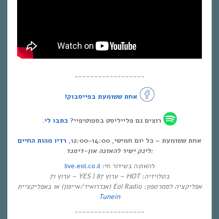
~~~~~~~~~~~~~~~~~~
אחת ששומעת בפייסבוק!
.
כתבו לי
רוצים גם פלייליסט בספוטיפיי?
אחת ששומעת – כל יום חמישי, 12:00-14:00,
רדיו מהות החיים
לינק ישיר להאזנה און-דימנד:
live.eol.co.il
להאזנה בשידור חי:
בטלויזיה: HOT – ערוץ 87 | YES – ערוץ 71
אפליקציה לסמרטפון: Eol Radio (אנדרואיד/אייפון) או באפליקציית
Tunein
~~~~~~~~~~~~~~~~~~