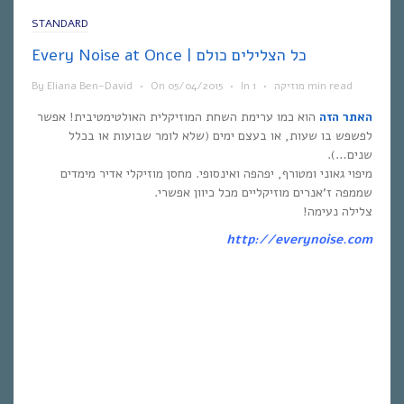
STANDARD
Every Noise at Once | כל הצלילים כולם
1 min read
מוזיקה
•
In
•
05/04/2015
On
•
Eliana Ben-David
By
האתר הזה
הוא כמו ערימת השחת המוזיקלית האולטימטיבית! אפשר
לפשפש בו שעות, או בעצם ימים (שלא לומר שבועות או בכלל
שנים…).
מיפוי גאוני ומטורף, יפהפה ואינסופי. מחסן מוזיקלי אדיר מימדים
שממפה ז’אנרים מוזיקליים מכל כיוון אפשרי.
צלילה נעימה!
http://everynoise.com