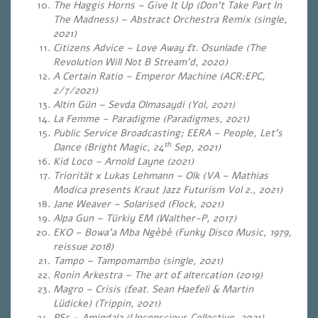
The Haggis Horns – Give It Up (Don’t Take Part In
The Madness) – Abstract Orchestra Remix (single,
2021)
Citizens Advice – Love Away ft. Osunlade (The
Revolution Will Not B Stream’d, 2020)
A Certain Ratio – Emperor Machine (ACR:EPC,
2/7/2021)
Altin Gün – Sevda Olmasaydi (Yol, 2021)
La Femme – Paradigme (Paradigmes, 2021)
Public Service Broadcasting; EERA – People, Let’s
th
Dance (Bright Magic, 24
Sep, 2021)
Kid Loco – Arnold Layne (2021)
Triorität x Lukas Lehmann – Olk (VA – Mathias
Modica presents Kraut Jazz Futurism Vol 2., 2021)
Jane Weaver – Solarised (Flock, 2021)
Alpa Gun – Türkiy EM (Walther-P, 2017)
EKO – Bowa’a Mba Ngèbè (Funky Disco Music, 1979,
reissue 2018)
Tampo – Tampomambo (single, 2021)
Ronin Arkestra – The art of altercation (2019)
Magro – Crisis (feat. Sean Haefeli & Martin
Lüdicke) (Trippin, 2021)
PS5 – Amigdala (Unconscious Collective, 2021)