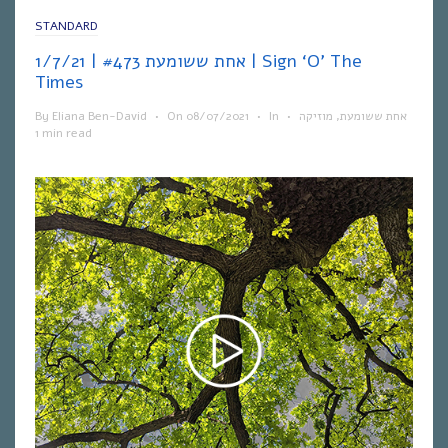
STANDARD
אחת ששומעת #473 | 1/7/21 | Sign ‘O’ The
Times
By
Eliana Ben-David
•
On
08/07/2021
•
In
•
מוזיקה
,
אחת ששומעת
1 min read