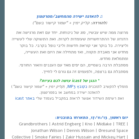
♫
להאזנה ישירה מהמחשב/סמרטפון
(
להורדה
:
קליק ימין + “שמור קישור בשם
“)
מרוצה ממה שיש עכשיו, סוג של נינוחות. יחד עם זאת מרגישה את
הדגדוג של ההתרחשויות שעומדות לקרות. ואת התשוקה שלי לעשייה
וליצירה. כל בוקר אני קוראת חדשות וליבי נופל בקרבי. כל בוקר
מחדש אני מאבדת תקווה, ואז מתחילה את היום ואת העשייה,
ומתמלאת מחדש.
מסתכלת הרבה בשמיים, הם יפים מאד עם העננים והאור החורפי.
מסתכלת גם ברצפה, ולפעמים זה גם גורם לי לחייך.
*
הנגן של
icast
עושה לכם בעיות?
מומלץ להקשיב לתוכנית
כקובץ MP3
, (
קליק ימין +
“
שמור קישור בשם”
)
להאזנה ישירה במחשב או בסמרטפון.
ואת רשימת השידור אפשר לראות במקביל בעמוד שלי
באתר icast
יום ראשון, 17/11/13, התארחו בתוכנית:
Grandbrothers | Astrid Engberg | Kno | Midlake | TREE |
Jonathan Wilson | Dennis Wilson | Øresund Space
Collective | Smoke Fairies | Zakir Hussain and Mickey Hart |