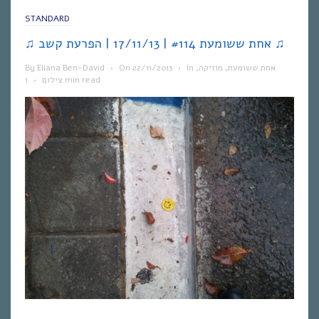
STANDARD
♫ אחת ששומעת #114 | 17/11/13 | הפרעת קשב ♫
אחת ששומעת
,
מוזיקה
,
In
•
22/11/2013
On
•
Eliana Ben-David
By
1 min read
צילום
•