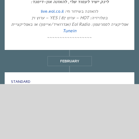
לינק ישיר לעמוד שלי, להאזנה און-דימנד:
live.eol.co.il
להאזנה בשידור חי:
בטלויזיה: HOT – ערוץ 87 | YES – ערוץ 71
אפליקציה לסמרטפון: Eol Radio (אנדרואיד/אייפון) או באפליקציית
Tunein
~~~~~~~~~~~~~~~~~~
FEBRUARY
STANDARD
אחת ששומעת #212 | 14/1/16 | לפעמים, סשה, צריך
לאכול גם מלפפונים חמוצים
By
Eliana Ben-David
•
On
23/01/2016
•
In
1
•
מוזיקה
,
אחת ששומעת
min read