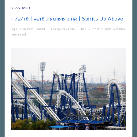
STANDARD
אחת ששומעת #216 | 11/2/16 | Spirits Up Above
By
Eliana Ben-David
•
On
15/02/2016
•
In
1
•
מוזיקה
,
אחת ששומעת
min read