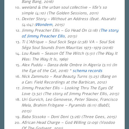
Bang Bang, 2016)
weeland & the urban soul collective – life’s so
simple (4:10) (The Golden Sessions, 2011)
Dexter Story – Without an Address (feat. Alsarah)
(4:04) (
Wondem
, 2015)
Jimmy Preacher Ellis – Go Head On (2:18) (
The story
of Jimmy Preacher Ellis
, 2013)
Ti L’Afrique – Soul Sock Sega (2:58) VA – Soul Sok
Séga Soul Sounds from Mauritas 1973-1979 (2016)
Lou Rawls – Season Of The Witch (5:51) (The Way It
Was: The Way It Is, 1969)
Alex Puddu – Danza delle Ombre in Algeria (5:11) (In
the Eye of the Cat, 2016) *
schema records
Nick Zammuto – Real Beauty Turns
(5:25)
(Bang on
a Can: Field Recordings at the Barbican, 2012)
Jimmy Preacher Ellis – Looking Thru The Eyes Of
Love (3:32) (The story of Jimmy Preacher Ellis, 2013)
Uri Gurvich, Leo Genovese, Peter Slavov, Francisco
Mela, Brahim Fribgane – Pyramids (6:11) (BabEl,
2013)
Baba Sissoko – Doni Doni (3:26) (Three Gees, 2015)
African Head Charge – God Willing (2:09) (Voodoo
Of The Godsent, 2011)