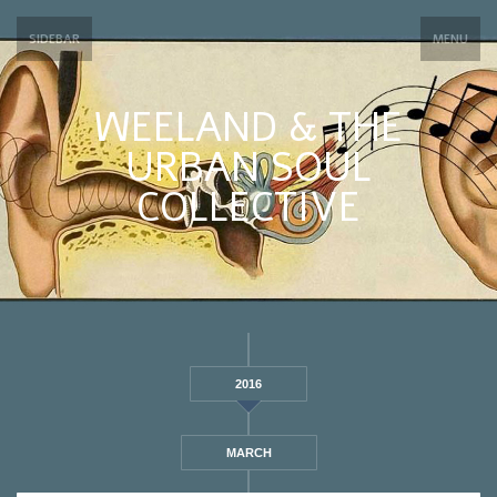
SIDEBAR
MENU
WEELAND & THE
URBAN SOUL
COLLECTIVE
2016
MARCH