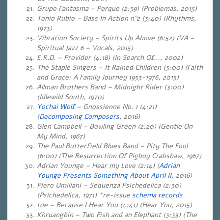
Grupo Fantasma – Porque (2:59) (Problemas, 2015)
Tonio Rubio – Bass In Action n°2 (3:40) (Rhythms,
1973)
Vibration Society – Spirits Up Above (6:52) (VA –
Spiritual Jazz 6 – Vocals, 2015)
E.R.D. – Provider (4:18) (In Search Of…, 2002)
The Staple Singers – It Rained Children (3:00) (Faith
and Grace: A Family Journey 1953-1976, 2015)
Allman Brothers Band – Midnight Rider (3:00)
(Idlewild South, 1970)
Yochai Wolf
– Gnossienne No. 1 (4:21)
(
Decomposing Composers
, 2016)
Glen Campbell – Bowling Green (2:20) (Gentle On
My Mind, 1967)
The Paul Butterfield Blues Band – Pity The Fool
(6:00) (The Resurrection Of Pigboy Crabshaw, 1967)
Adrian Younge – Hear my Love (2:14) (
Adrian
Younge Presents Something About April II
, 2016)
Piero Umiliani – Sequenza Psichedelica (2:30)
(Psichedelica, 1971) *re-issue
schema records
toe – Because I Hear You (4:41) (Hear You, 2015)
Khruangbin – Two Fish and an Elephant (3:33) (The