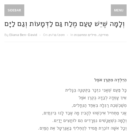
SIDEBAR
MENU
וְלָמָּה שֶּׁיֵּשׁ טַעַם מֶלַח גַּם לַדְּמָעוֹת וְגַם לַיָּם
מוזיקה
,
מילים ומחשבות
In
•
21/12/2011
On
•
Eliana Ben-David
By
הַיַּלְדָּה מִקֶּרֶן אֹפֶל
כָּל פַּעַם שֶׁאֲנִי נִזְכָּר בַּקְּטַנָּה בְּגָלִית
אֵיךְ עָמְדָה לְבַדָּהּ בְּקֶרֶן אֹפֶל
מְשַׁכְשֶׁכֶת רַגְלָהּ בְּאַחַד הַנְּחָלִים,
אֲנִי מַתְחִיל אֵיכְשֶׁהוּ לְהָבִין מָה אָבַד לָנוּ בֵּינְתַיִם,
וְלָמָּה כְּשֶׁאֲנָשִׁים נִפְרָדִים הֵם לוֹחֲצִים יָדַיִם.
וְכָל אִשָּׁה זוֹכֶרֶת תָּמִיד לְהַחְלִיף בַּאֲגַרְטָל אֶת הַמַּיִם.