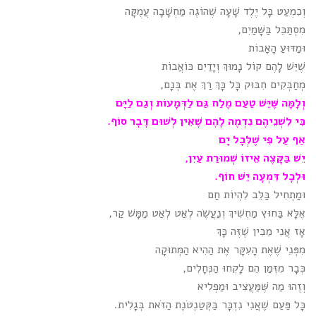
וְכִמְעַט כָּל יֶלֶד שָׁעָה שֶׁהוֹגֶה מַחְשָׁבָה עֲמֻקָּה
מִסְתַּכֵּל בַּשָּׁמַיִם,
וּמַדּוּעַ הָאָבוֹת
שֶׁיֵּשׁ לָהֶם קוֹל נָמוּךְ וְיָדַיִם כּוֹאֲבוֹת
מְחַבְּקִים חִבּוּק כָּל כָּךְ רַךְ אֶת בְּנָם,
וְלָמָּה שֶּׁיֵּשׁ טַעַם מֶלַח גַּם לַדְּמָעוֹת וְגַם לַיָּם
כִּי לִשְׁנֵיהֶם נִדְמֶה לָהֶם שֶׁאֵין לְשׁוּם דָּבָר סוֹף.
אַף עַל פִּי שֶׁלְּכָל יָם
יֵשׁ בַּקָּצֶה אֵיזוֹ שְׁמוּרַת עַיִן,
וּלְכָל דִּמְעָה יֵשׁ חוֹף.
וּמַתְחִיל בַּלֵּב לִהְיוֹת חַם
אֶלָּא בַּחוּץ מַחְשִׁיךְ וְנַעֲשֶׂה לְאַט לְאַט מַמָּשׁ קַר,
אָז אֲנִי מֵבִין שֶׁזֶּה כָּךְ
מִפְּנֵי שֶׁאֶת הָעִקָּר אֶת הַהִיא הַמְּתוּקָה
כְּבָר מִזְּמַן הֵם לָקְחוּ הַנְּחָלִים,
וְזֶהוּ מַה שֶּׁמַּעֲצִיב וּמַפְלִיא
כָּל פַּעַם שֶׁאֲנִי נִזְכָּר בַּקְּטַנְטֹנֶת הַזֹּאת בְּגָלִית.