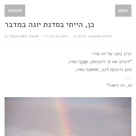
SIDEBAR
MENU
כן, הייתי בסדנת יוגה במדבר
By
Eliana Ben-David
•
On
13/02/2011
•
In
צילום
,
מילים ומחשבות
וג’ון כתב על זה שיר:
“לכווץ את פי הטבעת, אָפַּנָה וַאיוּ,
בטן נדבקת לגב, סמאנה וַאיוּ,
….
הו, הו ויאנה”