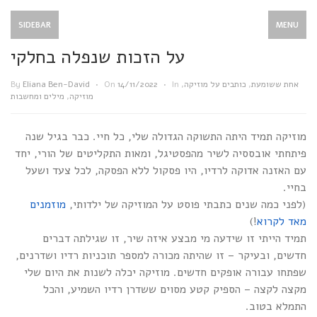
SIDEBAR
MENU
על הזכות שנפלה בחלקי
אחת ששומעת
,
כותבים על מוזיקה
,
In
•
14/11/2022
On
•
Eliana Ben-David
By
מוזיקה
,
מילים ומחשבות
מוזיקה תמיד היתה התשוקה הגדולה שלי, כל חיי. כבר בגיל שנה
פיתחתי אובססיה לשיר מהפסטיגל, ומאות התקליטים של הורי, יחד
עם האזנה אדוקה לרדיו, היו פסקול ללא הפסקה, לכל צעד ושעל
בחיי.
(לפני כמה שנים כתבתי פוסט על המוזיקה של ילדותי,
מוזמנים
מאד לקרוא
!)
תמיד הייתי זו שידעה מי מבצע איזה שיר, זו שגילתה דברים
חדשים, ובעיקר – זו שהיתה מכורה למספר תוכניות רדיו ושדרנים,
שפתחו עבורה אופקים חדשים. מוזיקה יכלה לשנות את היום שלי
מקצה לקצה – הספיק קטע מסוים ששדרן רדיו השמיע, והכל
התמלא בטוב.