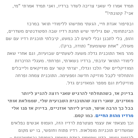
תמיד אמרו לי שאני צריכה לשדר ברדיו, ואני תמיד אמרתי “מי,
אני? קטונתי!”
ובסיפור אגדת חיי, הגעתי מתישהו ללימודי תואר במרכז
הבינתחומי, שם גיליתי שיש תחנת רדיו שבה הסטודנטים משדרים,
והופ, בלי לתכנן ובלי לשים לב כמעט, קיבלתי תוכנית רדיו עם שם
מעולה, “אחת ששומעת” (תודה, ברק!).
מהר מאד התוכנית גדלה משעה לשעתיים שבועיות, וגם אחרי שאת
לימודי התואר עזבתי, ברדיו נשארתי, ופרחתי. מעגלי ההיכרות
המוזיקליים שלי הלכו וגדלו, יצרתי קשר עם מוזיקאים ולייבלים
והתחלתי לקבל מוזיקה חדשה ומפעימה. התוכנית צמחה ופרחה
מוזיקלית וגם מספר המאזינים גדל.
בדיוק אז, כשהתחלתי להרגיש שאני רוצה להגיע ליותר
מאזינים, שאני רוצה שהתוכנית השבועית שלי, שממלאת אותי
בכל כך הרבה אושר, תגיע ליותר אוזניים, בדיוק אז פנו אלי
מרדיו מהות החיים
. כמו קסם.
וכך מצאתי את עצמי מצטרפת לרדיו הזה, העמוס אנשים נפלאים
שמשדרים תוכניות מופלאות. רדיו פתוח וחופשי, בו יש מקום
לביטוי עצמי, רדיו שמאמין באדם ומאמין בצמיחה ובאפשרויות –