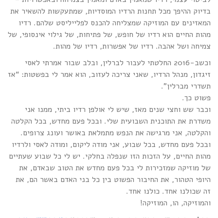
בדיוק ההיפך מכל תחנות הרדיו המוסדיות, שמתעקשות להשאיר את
המאזינים עם המוזיקה שמצליחה להכנס לפלייליסט שלהם. רדיו
מהות החיים הוא רדיו של חופש, של פתיחות, של גילוי אינסופי, של
צמיחה ושל אהבה. רדיו של אפשרות, רדיו של מהות.
וכשב-2016 החלטתי לעבור לברלין, ובלב שבור אמרתי לאסי
זיגדון, מנהל הרדיו, שאני צריכה לעזוב, הוא אמר לי בפשטות: “אז
תשדרי מברלין”.
פשוט כך.
וכבר שש וחצי שנים מאז, שיש לי אולפן רדיו ביתי, ממנו אני
משדרת את התוכנית השבועית שלי. ובכל פעם מחדש, בכל הקלטה
והקלטה, אני מרגישה את הנפש מתמלאת באושר ועונג צרופים.
ובכל פעם מחדש, בכל שבוע, אני מודה ליקום, ומודה לאסי ולרדיו
מהות החיים, על הזכות הזו שנפלה בחלקי. יש לי כל שבוע שעתיים
של מוזיקה שמזכירות לי בכל פעם מחדש את הטוב שבאדם, את
היופי הטהור, את החיבור הפשוט בין כל בני האדם באשר הם, את
זה שכולנו אחד. כולנו אחד.
והמוזיקה, הו, המוזיקה!