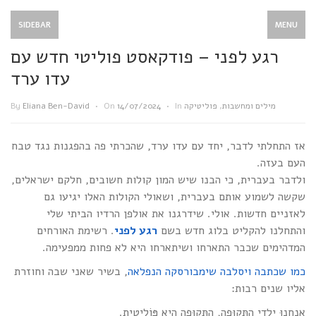
SIDEBAR
MENU
רגע לפני – פודקאסט פוליטי חדש עם
עדו ערד
מילים ומחשבות
,
פוליטיקה
In
•
14/07/2024
On
•
Eliana Ben-David
By
אז התחלתי לדבר, יחד עם עדו ערד, שהכרתי פה בהפגנות נגד טבח
העם בעזה.
ולדבר בעברית, כי הבנו שיש המון קולות חשובים, חלקם ישראלים,
שקשה לשמוע אותם בעברית, ושאולי הקולות האלו יגיעו גם
לאזניים חדשות. אולי. שידרגנו את אולפן הרדיו הביתי שלי
והתחלנו להקליט בלוג חדש בשם
רגע לפני
. רשימת האורחים
המדהימים שכבר התארחו ושיתארחו היא לא פחות ממפעימה.
כמו שכתבה ויסלבה שימבורסקה הנפלאה
, בשיר שאני שבה וחוזרת
אליו שנים רבות:
אֲנַחְנוּ יַלְדֵי הַתְּקוּפָה, הַתְּקוּפָה הִיא פּוֹלִיטִית.