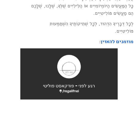
כָּל הַמַּעֲשִׂים הַיּוֹמְיוֹמִיִּים אוֹ הַלֵּילִיִּים שֶׁלְּךָ, שֶׁלָּנוּ, שֶׁלָּכֶם
הֵם מַעֲשִׂים פּוֹלִיטִיִּים.
לְכָל דְּבָרֶיךָ הִדְהוּד, לְכָל שְׁתִיקוֹתֶיךָ הִשְׁתַּמְּעוּת
פּוֹלִיטִיִּים.
מוזמנים להאזין
: