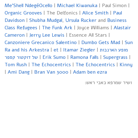
Me’Shell NdegéOcello
|
Michael Kiwanuka
| Paul Simon |
Organic Grooves
| The Delfonics |
Alice Smith
|
Paul
Davidson
|
Shubha Mudgal
,
Ursula Rucker
and
Business
Class Refugees
|
The Funk Ark
| Joyce Williams |
Alastair
Cameron
|
Jerry Lee Lewis
| Essence All Stars |
Canzoniere Grecanico Salentino
|
Dumbo Gets Mad
|
Sun
Ra and his Arkestra
|
et
|
Itamar Ziegler
|
מופע הארנבות
של דוקטור קספר
|
Erik Sumo
|
Ramona Falls
|
Supergrass
|
Tom Rush
|
The Echocentrics
|
The Echocentrics
|
Kinny
|
Ami Dang
|
Bran Van 3000
|
Adam ben ezra
ושיר שמרפא כאבי ראש: