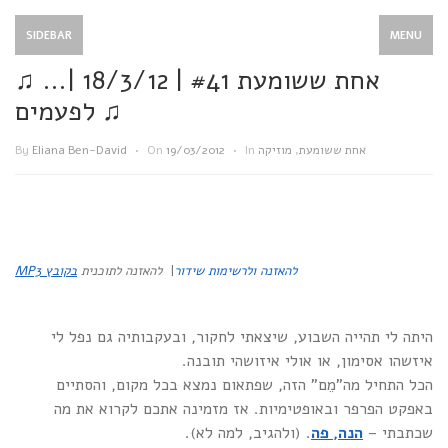
SIDEBAR
MENU
♫ …אחת ששומעת #41 | 18/3/12 |
לפעמים ♫
By
Eliana Ben-David
•
On
19/03/2012
•
In
מוזיקה
,
אחת ששומעת
בקובץ MP3
להאזנה לתוכנית
|
להאזנה ולרשימות שידור
היתה לי תהייה השבוע, שיצאתי לחקור, ובעקבותיה גם נפל לי
איזשהו אסימון, או אולי איזושהי תובנה.
הכל התחיל מה”מֵם” הזה, שפתאום נמצא בכל מקום, והסתיים
באפקט הפרפר ובאופטימיות. אז מזמינה אתכם לקרוא את מה
שכתבתי –
הנה, פה
. (ולהגיב, למה לא).