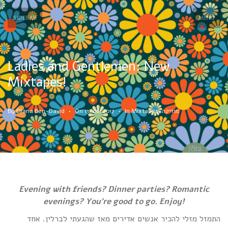
SIDEBAR
MENU
Ladies and Gentlemen: New
Mixtapes!
מוזיקה
,
Mixtapes
In
•
13/06/2017
On
•
Eliana Ben-David
By
Evening with friends? Dinner parties? Romantic
evenings? You’re good to go. Enjoy!
התמזל מזלי להכיר אנשים אדירים מאז שהגעתי לברלין. אחד