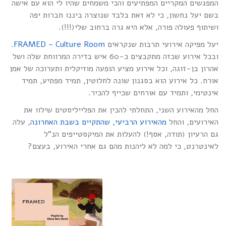
המפגשים המקריים המפתיעים והכי משמחים שהיו לי הוא עם אישה
בשם יעל נחשון, כי לא זאת בלבד שנוצרה ביננו חברות יפה
ושיתוף פעולה פורה, אלא היא גרה ברחוב שלי(!!!).
יעל מפיקה אירועי תרבות שנקראים
FRAMED – Culture Room
.
ובכל אירוע שכזה מתקבצים כ-60 איש בדירה המרווחת שלה ושל
אהרון בן-זוגה, וכל אירוע מציע הופעה מוזיקלית ותערוכה של אמן
אורח. כל אירוע הוא בסגנון שונה לחלוטין, תמיד מפתיע, תמיד
אינטימי, ותמיד עם אורחים שכייף להכיר.
החל מהאירוע השני, התחלתי להכין את הפלייליסטים שילוו את
האירועים, והחל
מהאירוע הרביעי, שהתקיים בשבת האחרונה
, עלה
גם הרעיון (תודה, אסף!) להעלות את המיקסטייפים הנ”ל
לאינטרנט, כי למה לא ליהנות מהם גם אחרי האירוע, בעצם?