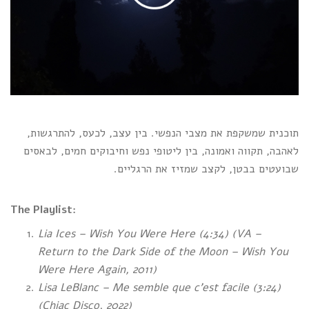
תוכנית שמשקפת את מצבי הנפשי. בין עצב, לכעס, להתרגשות,
לאהבה, תקווה ואמונה, בין ליטופי נפש וחיבוקים חמים, לבאסים
שבועטים בבטן, לקצב שמזיז את הרגליים.
The Playlist:
Lia Ices – Wish You Were Here (4:34) (VA –
Return to the Dark Side of the Moon – Wish You
Were Here Again, 2011)
Lisa LeBlanc – Me semble que c’est facile (3:24)
(Chiac Disco, 2022)