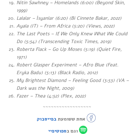
Nitin Sawhney – Homelands (6:00) (Beyond Skin,
1999)
Lalalar – İsyanlar (6:20) (Bi Cinnete Bakar, 2022)
Ayala (IT) – From Africa (5:20) (Views, 2022)
The Last Poets – If We Only Knew What We Could
Do (5:54) (Transcending Toxic Times, 2019)
Roberta Flack – Go Up Moses (5:19)
(Quiet Fire,
1971)
Robert Glasper Experiment – Afro Blue (Feat.
Eryka Badu) (5:13) (Black Radio, 2012)
My Brightest Diamond – Feeling Good (3:53)
(VA –
Dark was the Night, 2009)
Fazer – Thea (4:52) (Plex, 2022)
~~~~~~~~~~~~~~~~~~
אחת ששומעת
בפייסבוק
וגם ב
ספוטיפיי