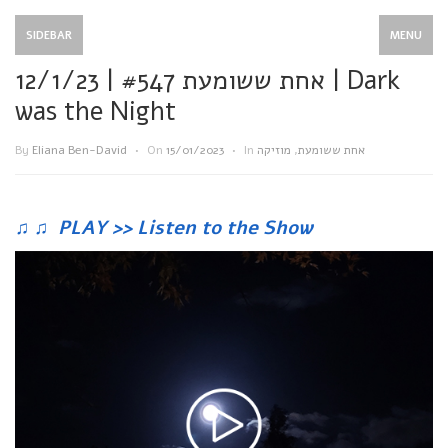
SIDEBAR
MENU
אחת ששומעת #547 | 12/1/23 | Dark
was the Night
By
Eliana Ben-David
•
On
15/01/2023
•
In
מוזיקה
,
אחת ששומעת
♫
♫
PLAY >> Listen to the Show