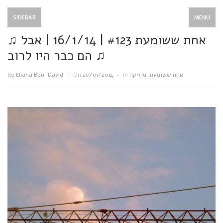
SIDEBAR
MENU
♫ אחת ששומעת #123 | 16/1/14 | אבל
הם כבר היו לרוב ♫
By
Eliana Ben-David
•
On
20/01/2014
•
In
מוזיקה
,
אחת ששומעת