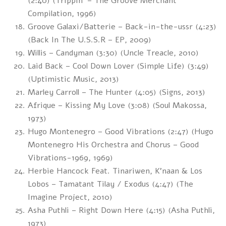
(2:40) (Trippin’ – The Groove Merchant
Compilation, 1996)
Groove Galaxi/Batterie – Back-in-the-ussr (4:23)
(Back In The U.S.S.R – EP, 2009)
Willis – Candyman (3:30) (Uncle Treacle, 2010)
Laid Back – Cool Down Lover (Simple Life) (3:49)
(Uptimistic Music, 2013)
Marley Carroll – The Hunter (4:05) (Signs, 2013)
Afrique – Kissing My Love (3:08) (Soul Makossa,
1973)
Hugo Montenegro – Good Vibrations (2:47) (Hugo
Montenegro His Orchestra and Chorus – Good
Vibrations-1969, 1969)
Herbie Hancock Feat. Tinariwen, K’naan & Los
Lobos – Tamatant Tilay / Exodus (4:47) (The
Imagine Project, 2010)
Asha Puthli – Right Down Here (4:15) (Asha Puthli,
1973)