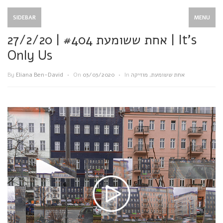
SIDEBAR
MENU
אחת ששומעת #404 | 27/2/20 | It’s
Only Us
By
Eliana Ben-David
•
On
03/03/2020
•
In
מוזיקה
,
אחת ששומעת