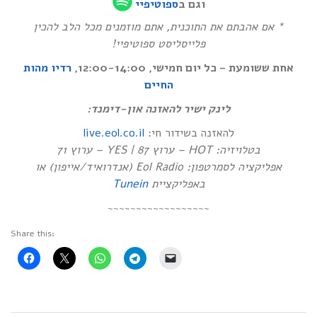
וגם ב
ספוטיפיי
* אם אהבתם את התוכנית, אתם מוזמנים מכל הלב להכין
פלייסליסט ספוטיפיי!
אחת ששומעת – כל יום חמישי, 12:00-14:00,
רדיו מהות
החיים
לינק ישיר להאזנה און-דימנד:
live.eol.co.il
להאזנה בשידור חי:
בטלויזיה: HOT – ערוץ 87 | YES – ערוץ 71
אפליקציה לסמרטפון: Eol Radio (אנדרואיד/אייפון) או
Tunein
באפליקציית
~~~~~~~~~~~~~~~~~~
Share this: