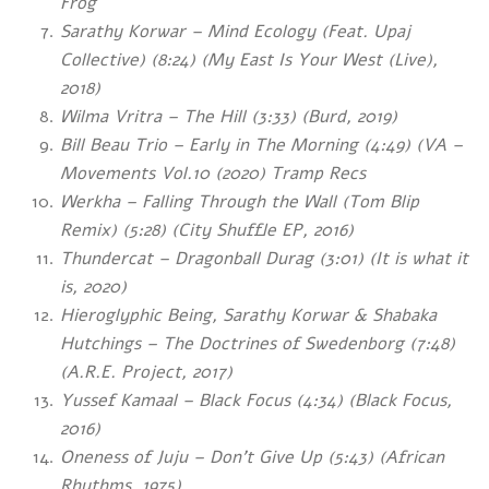
Frog
Sarathy Korwar – Mind Ecology (Feat. Upaj
Collective) (8:24) (My East Is Your West (Live),
2018)
Wilma Vritra – The Hill (3:33) (Burd, 2019)
Bill Beau Trio – Early in The Morning (4:49) (VA –
Movements Vol.10 (2020) Tramp Recs
Werkha – Falling Through the Wall (Tom Blip
Remix) (5:28) (City Shuffle EP, 2016)
Thundercat – Dragonball Durag (3:01) (It is what it
is, 2020)
Hieroglyphic Being, Sarathy Korwar & Shabaka
Hutchings – The Doctrines of Swedenborg (7:48)
(A.R.E. Project, 2017)
Yussef Kamaal – Black Focus (4:34) (Black Focus,
2016)
Oneness of Juju – Don’t Give Up (5:43) (African
Rhythms, 1975)