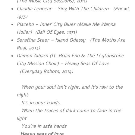
(The Music City Sessions), 2011)
Claudia Lennear – Sing With The Children (Phew!,
1973)
Placebo – Inner City Blues (Make Me Wanna
Holler) (Ball Of Eyes, 1971)
Serafina Steer – Island Odessy (The Moths Are
Real, 2013)
Damon Albarn (ft. Brian Eno & The Leytonstone
City Mission Choir) – Heavy Seas Of Love
(Everyday Robots, 2014)
When your soul isn’t right, and it’s raw to the
night
It’s in your hands.
When the traces of dark come to fade in the
light
You’re in safe hands
Heavy seas of love,