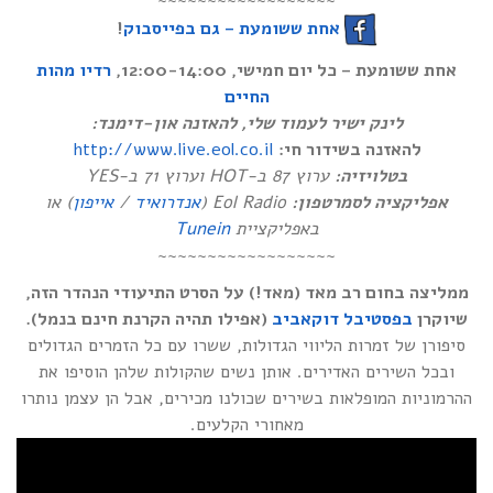
!
אחת ששומעת – גם בפייסבוק
אחת ששומעת – כל יום חמישי, 12:00-14:00,
רדיו מהות
החיים
לינק ישיר לעמוד שלי, להאזנה און-דימנד:
http://www.live.eol.co.il
להאזנה בשידור חי:
בטלויזיה:
ערוץ 87 ב-HOT וערוץ 71 ב-YES
) או
אייפון
/
אנדרואיד
Eol Radio (
אפליקציה לסמרטפון:
Tunein
באפליקציית
~~~~~~~~~~~~~~~~~~
ממליצה בחום רב מאד (מאד!) על הסרט התיעודי הנהדר הזה,
שיוקרן
בפסטיבל דוקאביב
(אפילו תהיה הקרנת חינם בנמל).
סיפורן של זמרות הליווי הגדולות, ששרו עם כל הזמרים הגדולים
ובכל השירים האדירים. אותן נשים שהקולות שלהן הוסיפו את
ההרמוניות המופלאות בשירים שכולנו מכירים, אבל הן עצמן נותרו
מאחורי הקלעים.