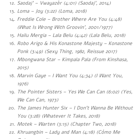
Saodaj’ – Vwayazèr (4:01) (Saodaj’, 2014)
Loma – Joy (3:22) (Loma, 2018)
Freddie Cole – Brother Where Are You (4:48)
(What Is Wrong With Groovin’, 2001/1977)
Hailu Mergia – Lala Belu (4:42) (Lala Belu, 2018)
Robo Arigo & His Konastone Majesty – Konastone
Ponk (3:49) (Sexy Thing, 1982, Reissue 2017)
Mbongwana Star – Kimpala Pala (From Kinshasa,
2015)
Marvin Gaye – I Want You (4:34) (I Want You,
1976)
The Pointer Sisters – Yes We Can Can (6:02) (Yes,
We Can Can, 1973)
The James Hunter Six – I Don’t Wanna Be Without
You (3:28) (Whatever It Takes, 2018)
Motek – Warten (3:15) (Chapter Two, 2018)
Khruangbin – Lady and Man (4:18) (Cómo Me